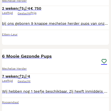
Mechelse Herder
2 weken
5
4
€ 750
Leeftijd
Prijs
Geslacht
bij ons geboren 9 knappe mechelse herder pups van onze toet. toet brn 55948 dean shield brn 48554 toet is van ripper 36448 x kira brn 37490 onze toet is een huishond en een pittige, vriendelijke dame zoek je een toffe levendige pup laat het me weten.
Etten-Leur
8
6 Mooie Gezonde Pups
Mechelse Herder
7 weken
2
4
Leeftijd
Geslacht
Wij hebben nog 1 teefje beschikbaar. Zij heeft inmiddels alle vaccinaties en is gechipt. Zoals op de foto is te zien zij draagt een roze bandje en is zeer mooi van kleur. Oortjes omhoog en is een deugniet zoals een pup hoort te zijn. Bij interesse laat het ons dan zo snel mogelijk weten. Zijn alle door dierenarts nagekeken. Worden over 4 weken gechipt en ingeënt. Zijn met 2 weken ontwormd en dat zal herhaald worden met 4 weken en met 6 weken. Vader is een bloedlijn van Nederlands Kampioen Ripper. Moeder gaat in Oktober op voor P1. Nog vragen en/of nieuwsgierig geworden maak dan snel een afspraak om te komen kijken. Want wat zijn ze mooi en levendig ❤️
Roosendaal