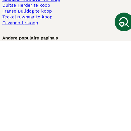
Duitse Herder te koop
Franse Bulldog te koop
Teckel ruwhaar te koop
Cavapoo te koop
Andere populaire pagina's
Honden te koop in Amsterdam
Pups te koop Limburg​
Pups te koop Friesland​
Honden te koop in Gelderland
Honden te koop in Den Haag
Honden te koop in Enschede
Adopteer hond in Nederland
Informatie
Over ons
Privacybeleid
Support
Pers
Voorwaarden
Pups verkopen