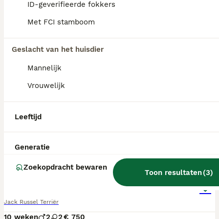
ID-geverifieerde fokkers
Met FCI stamboom
Geslacht van het huisdier
Mannelijk
Vrouwelijk
Leeftijd
Generatie
13
Zoekopdracht bewaren
Toon resultaten
(
3
)
Prachtige schattige Jack Russell pups
Jack Russel Terriër
10 weken
2
2
€ 750