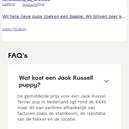
Leeftijd
Prijs
Geslacht
Wij hele lieve pups zoeken een baasje. Wij blijven zeer klein We zijn ingeënt ontwormd en gechipt Beide ouders zijn hier aanwezig. Zijn ook al helemaal gesocialiseerd Bel voor info naar 0651405527
Uden
(10.4km)
FAQ's
Wat kost een Jack Russell
puppy?
De gemiddelde prijs voor een Jack Russel
Terrier pup in Nederland ligt rond de €645
maar dit kan variëren afhankelijk van
factoren zoals de stamboom, de reputatie
van de fokker en de locatie.