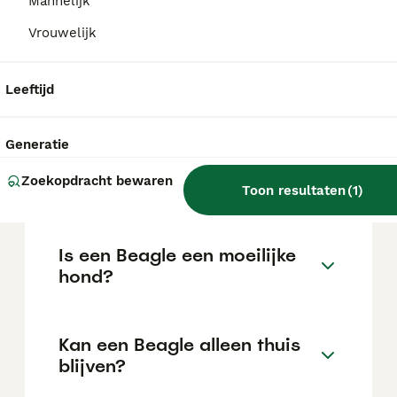
Mannelijk
Vrouwelijk
Wat is een normale prijs voor
een Beagle pup?
Leeftijd
De gemiddelde prijs voor een Beagle pup in
Nederland ligt rond de €676 maar dit kan
Generatie
variëren afhankelijk van factoren zoals de
stamboom, de reputatie van de fokker en de
Zoekopdracht bewaren
Toon resultaten
(
1
)
locatie.
Is een Beagle een moeilijke
hond?
Kan een Beagle alleen thuis
blijven?