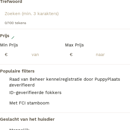
Trefwoord
hondenras.
0/100 tekens
10
Prijs
Min Prijs
Max Prijs
Mooie stamboom Beagle pups
€
€
Beagle
Populaire filters
11 weken
1
2
€ 2.000
Leeftijd
Prijs
Geslacht
Raad van Beheer kennelregistratie door PuppyPlaats
geverifieerd
Nog 2 teefjes en nog 1 reu te koop uit een nest van 5 Volledig stamboom En deze mooie pups groeien op bij ons in huis
ID-geverifieerde fokkers
Bennekom
(29km)
Met FCI stamboom
Geslacht van het huisdier
FAQ's