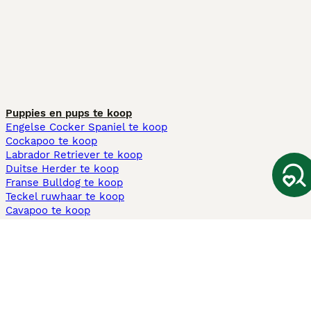
Puppies en pups te koop
Engelse Cocker Spaniel te koop
Cockapoo te koop
Labrador Retriever te koop
Duitse Herder te koop
Franse Bulldog te koop
Teckel ruwhaar te koop
Cavapoo te koop
Andere populaire pagina's
Honden te koop in Amsterdam
Pups te koop Limburg​
Pups te koop Friesland​
Honden te koop in Gelderland