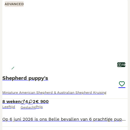
ADVANCED
19
Shepherd puppy's
Miniature American Shepherd & Australian Shepherd Kruising
8 weken
4
2
€ 900
Leeftijd
Prijs
Geslacht
Op 6 juni 2026 is ons Belle bevallen van 6 prachtige puppy's in verschillende kleuren. Papa van de kroost is Max onze Australian Shepherd. De puppy's groeien op bij ons thuis waar ze verzorgt worden door het hele gezin. Doordat ze overspoeld worden met aandacht van de kinderen en dus gewend zijn aan de vele verschillende 'handjes' zijn ze heel vrij en sociaal. Nu ze wat ouder en nieuwsgieriger worden mogen ze mee naar buiten op ontdekkingsreis. Hier kunnen ze ravotten en de wereld gaan zien en kennis maken met de andere dieren hier op onze hobby boerderij. Van de week is onze dierenarts op bezoek geweest en ze heeft ze allemaal kern gezond bevonden, de eerste enting gegeven en voorzien van een chipje met bijpassend paspoort. Natuurlijk zijn ze volgens schema regelmatig ontwormd. De rakkers groeien als kool en zijn bijna oud genoeg om het veilige nest, Belle en ons te verlaten. Dus wordt het langzamerhand tijd om een fijn nieuw thuis voor ze te vinden. Heb je interesse en wil je ons Belle met haar kroost komen bewonderen, altijd welkom! Misschien tot ziens