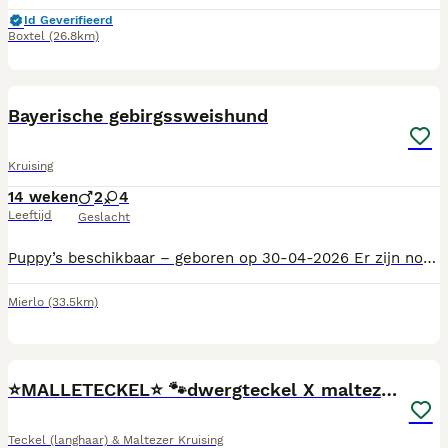
Id Geverifieerd
Boxtel
(26.8km)
25
Bayerische gebirgssweishund
Kruising
14 weken
2
4
Leeftijd
Geslacht
Puppy’s beschikbaar – geboren op 30-04-2026 Er zijn nog enkele lieve puppy’s beschikbaar, geboren op 30 april 2026. Deze pups zijn op zoek naar een warm en liefdevol thuis. Ze zijn gefokt als speur- en jachthonden, maar zijn daarnaast ook zeer geschikt als trouwe huis- en gezinshond. Uit het eerdere nest van Zoya is gebleken dat de pups een fijn karakter hebben. Verschillende eigenaren zijn erg enthousiast over hun hond en prijzen hun sociale, aanhankelijke en betrouwbare karakter. De moeder van de pups, Zoya, is een kruising tussen een Hannoverscher Schweisshund en een Bayerische Gebirgsschweisshund. Haar vader is een raszuivere Bayerische Gebirgsschweisshund en haar moeder, Troyka, is een raszuivere Hannoverscher Schweisshund. Troyka woont ook bij ons thuis. De vader van de pups, Dirkje, is een raszuivere Bayerische Gebirgsschweisshund. Bent u op zoek naar een lieve trouwe hond. Neem dan gerust contact op voor meer informatie via 06-52457294. We vertellen u graag meer over de pups en helpen u bij het vinden van een passend maatje.
Mierlo
(33.5km)
13
⭐️MALLETECKEL⭐️ 🐾dwergteckel X maltezer🐾
Teckel (langhaar) & Maltezer Kruising