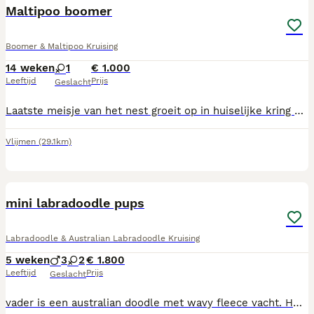
Maltipoo boomer
Boomer & Maltipoo Kruising
14 weken
1
€ 1.000
Leeftijd
Prijs
Geslacht
Laatste meisje van het nest groeit op in huiselijke kring met kinderen en andere honden. Is al zo goed als zindwlijk. Is een speels en vrolijk meisje en houd erg. VAn knuffelen Mocht er een klik zijn mag ze gelijk mee naar haar nieuwe baasje
Vlijmen
(29.1km)
15
mini labradoodle pups
Labradoodle & Australian Labradoodle Kruising
5 weken
3
2
€ 1.800
Leeftijd
Prijs
Geslacht
vader is een australian doodle met wavy fleece vacht. HD. heupen en patella luxatie en ellebogen getest. embark getest op erfelijke factoren en goed bevonden. Moeder is een labradoodle met currly vacht. beide hebben een super lief karakter. de pups worden in huiselijke kring opgevoed. kleur rood abrikoos en zwart. de pups zijn hypoallegeen, f5. Verharen niet, sociaal en leergierig. Ze worden waarschijnlijk tussen de 36 en 43 cm hoog . Bij interesse mag je me appen en kan ik evt. een filmpje sturen. 0655723712