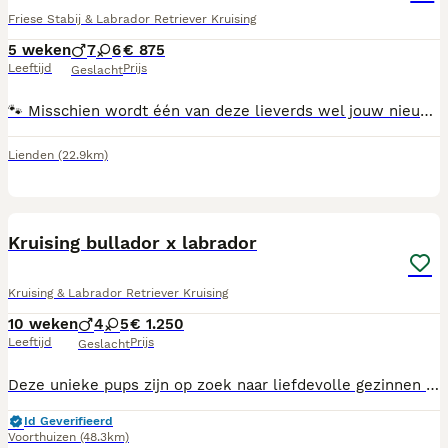
Friese Stabij & Labrador Retriever Kruising
5 weken
7
6
€ 875
Leeftijd
Prijs
Geslacht
🐾 Misschien wordt één van deze lieverds wel jouw nieuwe beste vriend! ❤️ Op 28 juni zijn wij met z'n 13-en geboren en we groeien op in een liefdevolle, huiselijke omgeving in Lienden. We zijn een vrolijk nest van 7 stoere reutjes en 6 lieve teefjes, in verschillende kleuren: licht, donkerbruin en zwart. Onze papa is een Labrador Retriever × Labradoodle en onze mama een Friese Stabij x Labrador Retriever. Daardoor combineren we het vriendelijke en speelse karakter van de Labrador met de intelligentie, trouw en nieuwsgierigheid van de Friese Stabij. We zijn sociaal, aanhankelijk, leergierig en dol op gezelligheid – eigenschappen die ons fijne gezinshonden maken. Vanaf 8 weken zijn ze klaar om uit te vliegen naar een warm en liefdevol thuis. Tegen die tijd zijn we: 🐶 Gechipt 💉 Gevaccineerd 🪱 Meerdere keren ontwormd 🩺 Nagekeken door de dierenarts 📘 Voorzien van een Europees paspoort Ben je benieuwd of één van ons bij jouw gezin past? Je bent van harte welkom om kennis te komen maken. Wie weet kiezen wij jou wel uit! 💛
Lienden
(22.9km)
10
BOOST
Kruising bullador x labrador
Kruising & Labrador Retriever Kruising
10 weken
4
5
€ 1.250
Leeftijd
Prijs
Geslacht
Deze unieke pups zijn op zoek naar liefdevolle gezinnen of baasjes die hun een warm thuis kunnen bieden. We vinden het belangrijk dat er een goede klik is tussen pup en eigenaar want een pup kies je voor een langere tijd. Ben jij of zijn julie op zoek naar een trouwe viervoeter? Neem dan contact op zodat u kennis kunt maken met bruno's prachtige pups! Voor meer informatie of kennismakingsbezoek mag u gerust contact opnemen! ✅️leeftijdsconform gevaccineerd ✅️gechipt ✅️geregistreerd ✅️paspoort ✅️gezondsheidverklaring
Id Geverifieerd
Voorthuizen
(48.3km)