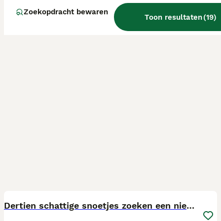
Zoekopdracht bewaren
Toon resultaten
(
19
)
25
BOOST
Dertien schattige snoetjes zoeken een nieuw thuis