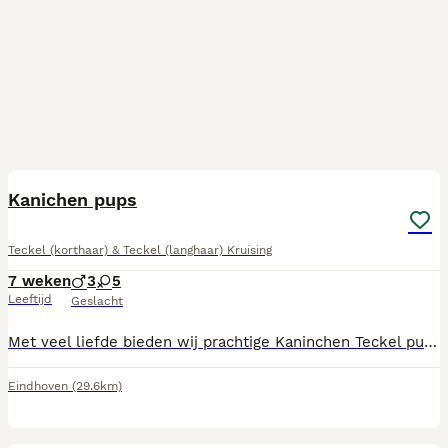
10
Kanichen pups
Teckel (korthaar) & Teckel (langhaar) Kruising
7 weken
3
5
Leeftijd
Geslacht
Met veel liefde bieden wij prachtige Kaninchen Teckel pups aan, geboren op 19 juni. Foto 9 zijn papa en mama allebei getest en gezond verklaard. De pups worden: Gevaccineerd Gechipt En zullen in het bezit zijn van een Europees dierenpaspoort. De pups groeien op in een liefdevolle omgeving en zijn sociaal, speels en gewend aan dagelijkse huiselijke geluiden. Hij/zij is byna klaar om naar een warm en liefdevol thuis te gaan. Heb je interesse of wil je meer informatie? Neem gerust contact op voor vragen of om een kennismaking in te plannen.
Eindhoven
(29.6km)