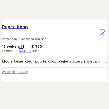
1
ADVANCED
Pup.te koop
Pomeriaan & Keeshond Kruising
15 weken
1
€ 750
Leeftijd
Prijs
Geslacht
Mooie beige kleur pup te koop wegens allergie met pijn in ons hart zoek ik een lief baasje voor mijn.pup spiky u krijgt een bench nandy en hondebuggy erbij
Waalwijk
(39.9km)