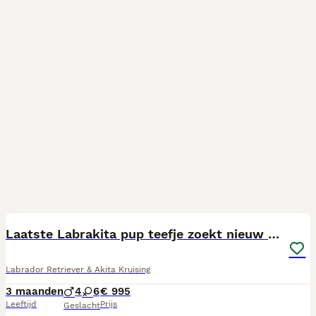
37
Laatste Labrakita pup teefje zoekt nieuw huisje
Labrador Retriever & Akita Kruising
3 maanden
4
6
€ 995
Leeftijd
Prijs
Geslacht