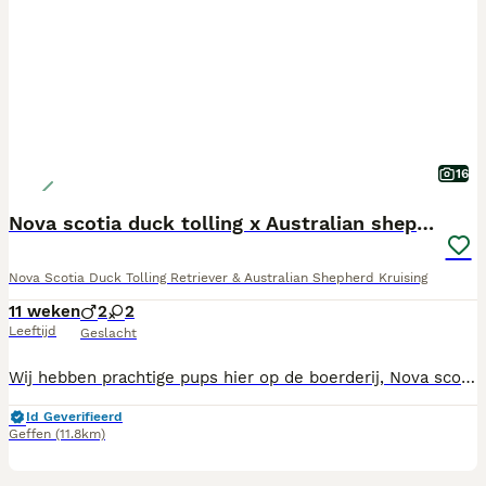
16
Nova scotia duck tolling x Australian shepherd pup
Nova Scotia Duck Tolling Retriever & Australian Shepherd Kruising
11 weken
2
2
Leeftijd
Geslacht
Wij hebben prachtige pups hier op de boerderij, Nova scotia duck tolling retriever x australian shepherd. De pups zijn nu 11 weken oud en vader en moeder wonen allebei bij ons op de boerderij. De pups gaan nu alles aan het ontdekken zowel binnen als buiten zodat ze ook aan alle buiten geluiden kunnen wennen. De pups worden ontwormt volgens schema en de pups zijn nagekeken door de dierenarts en hebben hun vaccinaties, gezondheidsverklaring en paspoort ontvangen. Zowel vader en moeder zijn getest en allebei AD en ED vrij. De pups mogen het nest verlaten en u krijgt een koopcontract en puppybrok mee. Voor meer info bel gerust met 06- 51214825.
Id Geverifieerd
Geffen
(11.8km)
27
1