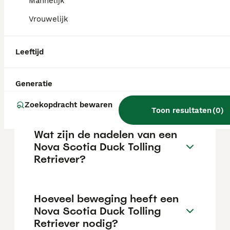
Mannelijk
uitstekende gezinshonden, met name voor
actieve gezinnen die veel buiten zijn. Zodra
Vrouwelijk
aan hun fysieke en mentale behoeften is
voldaan, zijn ze lief voor kinderen.
Leeftijd
Hoeveel kost een Nova
Scotia Duck Tolling
Generatie
Retriever?
Zoekopdracht bewaren
Toon resultaten
(
0
)
Wat zijn de nadelen van een
Nova Scotia Duck Tolling
Retriever?
Hoeveel beweging heeft een
Nova Scotia Duck Tolling
Retriever nodig?