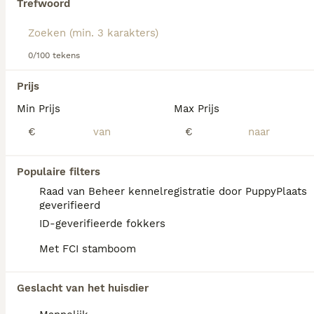
Trefwoord
Lees onze
Nova Scotia Duck Tolling Retriever adviespagina
voor informatie over dit hondenras.
We hebben 0 Nova Scotia Duck Tolling
0/100 tekens
Retriever Pups te koop in Schaijk gevonden.
Als je toekomstige resultaten wil zien voor deze 
Prijs
exacte zoekopdracht, sla dan je zoekopdracht op en 
vind jouw perfecte hond:
Min Prijs
Max Prijs
€
€
Zoekopdracht bewaren
Populaire filters
FAQ's
Raad van Beheer kennelregistratie door PuppyPlaats
geverifieerd
ID-geverifieerde fokkers
Zijn Nova Scotia-
Met FCI stamboom
eendentolkers geschikte
huisdieren?
Geslacht van het huisdier
Nova Scotia Duck Tolling Retrievers zijn