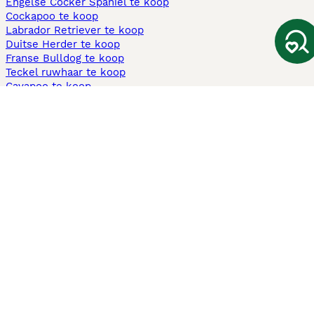
Engelse Cocker Spaniel te koop
Cockapoo te koop
Labrador Retriever te koop
Duitse Herder te koop
Franse Bulldog te koop
Teckel ruwhaar te koop
Cavapoo te koop
Andere populaire pagina's
Honden te koop in Amsterdam
Pups te koop Limburg​
Pups te koop Friesland​
Honden te koop in Gelderland
Honden te koop in Den Haag
Honden te koop in Enschede
Adopteer hond in Nederland
Informatie
Over ons
Privacybeleid
Support
Pers