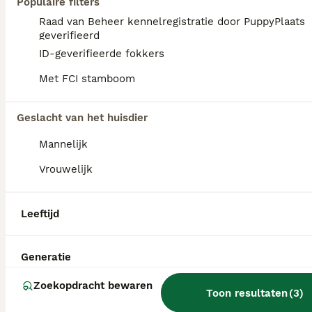
Populaire filters
Raad van Beheer kennelregistratie door PuppyPlaats
geverifieerd
ID-geverifieerde fokkers
Met FCI stamboom
Geslacht van het huisdier
Mannelijk
Vrouwelijk
Leeftijd
1
Mooie poedel / cockapoo pups
Generatie
Zoekopdracht bewaren
Cockapoo
Toon resultaten
(
3
)
8 maanden
3
2