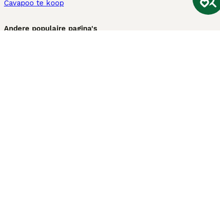
Cavapoo te koop
Andere populaire pagina's
Honden te koop in Amsterdam
Pups te koop Limburg​
Pups te koop Friesland​
Honden te koop in Gelderland
Honden te koop in Den Haag
Honden te koop in Enschede
Adopteer hond in Nederland
Informatie
Over ons
Privacybeleid
Support
Pers
Voorwaarden
Pups verkopen
Honden test