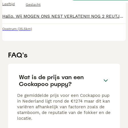
Leeftijd
Geslacht
Hallo. Wij MOGEN ONS NEST VERLATEN!!! NOG 2 REUTJES BESCHIKBAAR. Prachtige kleine poedel pups met een vleugje cocker spaniel geboren op 30 november. 2 teefjes en 3 reutjes. 2 zwarte teefjes met een witte vlek op de borst, ( Gereserveerd) 2 volledig zwarte reutjes en 1 blonde reu (Gereserveerd) Het is een hypoallergeen ras die erom bekend staat goed te trainen te zijn. Daarbij zijn ze met de juiste opvoeding super lief en trouw. Moeder Pip (3jaar) is een Black and tan f1b cockapoo kruising. Zo'n kleine 6kg een een schofthoogte van ca 34cm. Vader is een rode poedel van 5,5 kg en een schofthoogte van 33cm. Beide honden zijn getest. Pip is een lief, vrolijk en grappig hondje die graag racet in het bos, maar net zo graag lekker lui op schoot licht. Het liefst gaat ze overal mee naar toe, maar alleen thuis is ook geen probleem. De pups groeien in huiselijke kring op in bijzijn van een andere hond (de oma van de pups, een cockapoo f1kruising) en onze zoon van 9. Socialiseren zal dus geen probleem zijn. De pups mogen naar hun forever home tussen 18 en 25 januari mits alles goed gaat en de dierenarts groen licht geeft. Ze zullen dan nagekeken zijn door de dierenarts, ontwormd, gechipt en gevaccineerd zijn en in het bezit zijn van een paspoort. Ze krijgen een puppypakket mee met daarin voer voor de eerste periode.
Oostrum
(35.5km)
FAQ's
Wat is de prijs van een
Cockapoo puppy?
De gemiddelde prijs voor een Cockapoo pup
in Nederland ligt rond de €1274 maar dit kan
variëren afhankelijk van factoren zoals de
stamboom, de reputatie van de fokker en de
locatie.