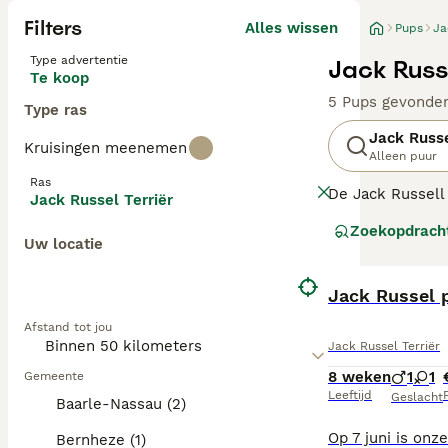
Filters
Alles wissen
Pups
Ja
Type advertentie
Jack Russ
Te koop
5 Pups gevonde
Type ras
Jack Russe
Kruisingen meenemen
Alleen puur
Ras
De Jack Russell
Jack Russel Terriër
honden die zich
Zoekopdrach
beweging en men
Uw locatie
Lees onze
Jack 
Jack Russel 
Afstand tot jou
Jack Russel Terriër
8 weken
1
1
Gemeente
Leeftijd
P
Geslacht
Baarle-Nassau (2)
Bernheze (1)