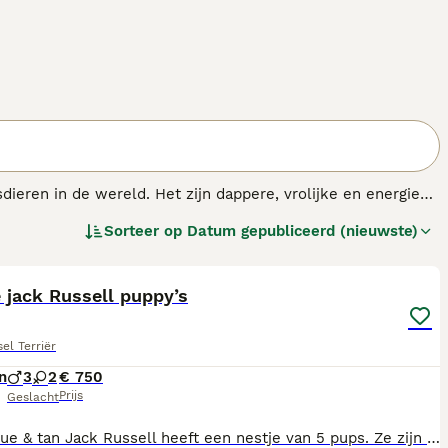
ieren in de wereld. Het zijn dappere, vrolijke en energieke
 ze zoveel energie hebben, hebben ze de juiste hoeveelheid
Sorteer op
Datum gepubliceerd (nieuwste)
den te zijn.
16
e jack Russell puppy’s
el Terriër
n
3
2
€ 750
Prijs
Geslacht
Onze blue & tan Jack Russell heeft een nestje van 5 pups. Ze zijn opgegroeid in huis en worden goed gesocialiseerd. Ze zijn gechipt, gevaccineerd, ontwormd volgens schema en zijn nagekeken door de dierenarts en gezondverklaard. Ze zijn gewend aan andere honden en katten. Vader en moeder zijn beide aanwezig. 🩷 black merle teefje € 900,- 💙 black merle reutje € 900,- 🩷 black & tan teefje € 800,- 💙 black & tan reutje € 800,- 💙 bont reutje € 750,- Voor reservering vragen we een aanbetaling van €200,-