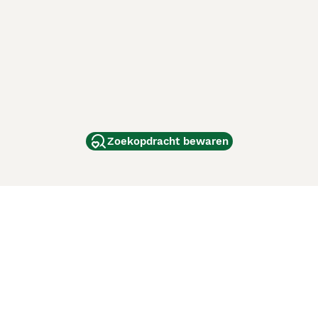
Zoekopdracht bewaren
dam
and
ag
de
d