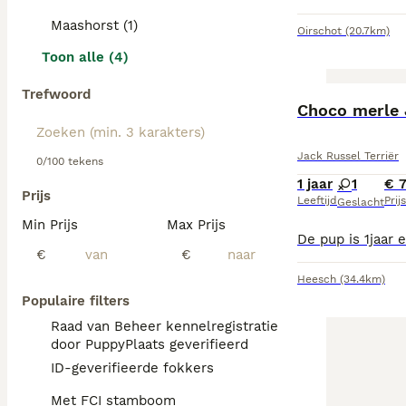
Maashorst (1)
Oirschot
(20.7km)
Toon alle (4)
Trefwoord
Choco merle 
Jack Russel Terriër
0/100 tekens
1 jaar
1
€ 
Prijs
Leeftijd
Prijs
Geslacht
Min Prijs
Max Prijs
€
€
Heesch
(34.4km)
Populaire filters
Raad van Beheer kennelregistratie
door PuppyPlaats geverifieerd
ID-geverifieerde fokkers
Met FCI stamboom