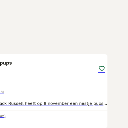
10
 pups
cht
Onze blue&tan Jack Russell heeft op 8 november een nestje pups gekregen, 4 reutjes. Vader is een black merle en woont ook bij ons. Beide ouders zijn laagbenig. Ze groeien op in huiselijke kring en worden elke 2 weken ontwormd, ze worden nagekeken door de dierenarts en gechipt en krijgen een Europees paspoort mee. Ze groeien op met andere honden en katten. Het zijn lieve aanhankelijke sociale puppy’s. Ze mogen het nestje vanaf volgend weekend verlaten. Voor reservering vragen we een aanbetaling van €200 💙 black merle reu € 900 💙 white merle reu (met blauwe ogen) €900 ( gereserveerd voor Sander ) 💙 black & tan reu € 800 💙 3 kleurige bonte reu €750
2km)