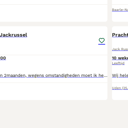
Baarle-N
4
Jackrussel
Pracht
Jack Russ
700
10 wek
Leeftijd
De pup is 1jaar en 2maanden, wegens omstandigheden moet ik helaas afstand van haar doen, opzoek naar een nieuwe goudenmandje bij meer info kunt u me bellen of appen 0646796606 mvg
Uden
(25