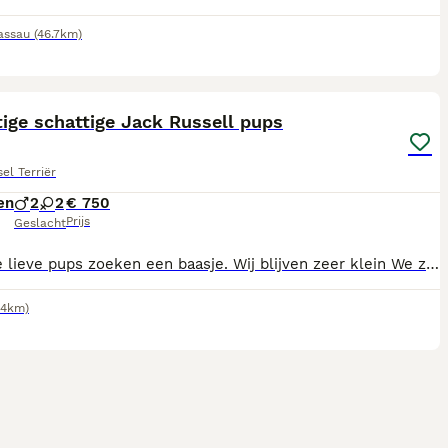
assau
(46.7km)
13
ige schattige Jack Russell pups
el Terriër
en
2
2
€ 750
Prijs
Geslacht
Wij hele lieve pups zoeken een baasje. Wij blijven zeer klein We zijn ingeënt ontwormd en gechipt Beide ouders zijn hier aanwezig. Zijn ook al helemaal gesocialiseerd Bel voor info naar 0651405527
.4km)