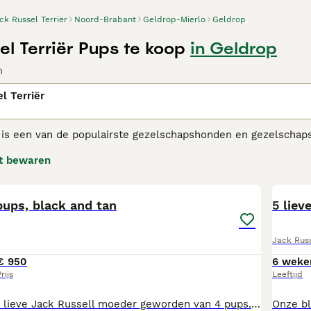
ck Russel Terriër
Noord-Brabant
Geldrop-Mierlo
Geldrop
el Terriër Pups te koop
in Geldrop
n
l Terriër
 is een van de populairste gezelschapshonden en gezelschapsd
 op hun gemak voelen in de buurt van mensen. Echter, omdat
t bewaren
tale stimulatie nodig om echt gelukkige, goed opgevoede hon
7
Russell adviespagina
voor informatie over dit hondenras.
pups, black and tan
5 liev
Jack Russ
€ 950
6 weke
rijs
Leeftijd
Op 7 juni is onze lieve Jack Russell moeder geworden van 4 pups. Hiervan zijn nog 1 teefje en 1 reutje beschikbaar. Ze zijn gewent aan andere honden, katten en kinderen. Ze zijn inmiddels meerdere keren ontwormd, gechipt, ingeënt en nagekeken door de dierenarts en helemaal gezond bevonden. Heeft u interesse in een van onze pups dan kunt u mailen of bellen naar 06-23952562 Omdat ze inmiddels 8 weken oud zijn en goed zelfstandig kunnen eten mogen ze eventueel meteen mee met hun nieuwe baasje. Ze krijgen dan behalve hun Europees paspoort ook wat brokjes mee die ze hier gewend zijn te eten. Prijs: 950 euro