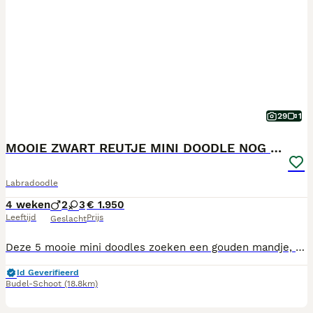
29
1
MOOIE ZWART REUTJE MINI DOODLE NOG BESCHIKBAAR
Labradoodle
4 weken
2
3
€ 1.950
Leeftijd
Prijs
Geslacht
Deze 5 mooie mini doodles zoeken een gouden mandje, er zijn 3 teefjes en 2 reutjes geboren op 6-7-2026. Ze worden in huishoudelijke kring met veel liefde opgevoed. Ze verliezen geen haren, en geschikt voor iemand met allergieën. Als ze naar de nieuwe baasjes gaan krijgen ze een puppy pakket mee en natuurlijk de nodige informatie. Verliefd op deze ukkies? De koffie staat altijd klaar, of voor meer info doe ff een berichtje Mvg Peggy Jansen
Id Geverifieerd
Budel-Schoot
(18.8km)