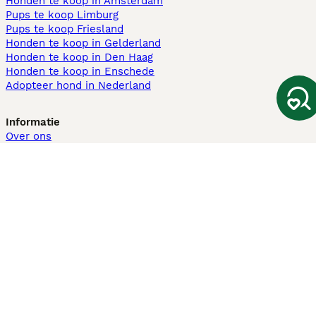
Honden te koop in Amsterdam
Pups te koop Limburg​
Pups te koop Friesland​
Honden te koop in Gelderland
Honden te koop in Den Haag
Honden te koop in Enschede
Adopteer hond in Nederland
Informatie
Over ons
Privacybeleid
Support
Pers
Voorwaarden
Pups verkopen
Honden test
Pets4Homes
Hastnet
PuppyPlaats
MundoAnimalia
Annunci Animali
Lancaster Puppies