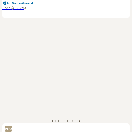
Id Geverifieerd
Born
(45.8km)
ALLE PUPS
PRO