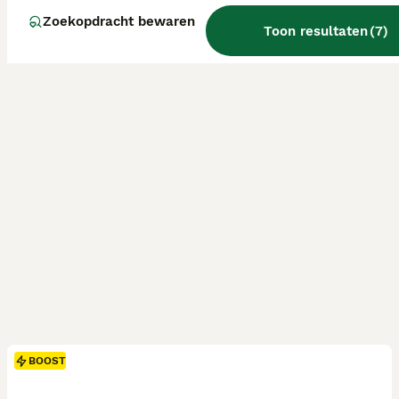
Zoekopdracht bewaren
Toon resultaten
(
7
)
BOOST