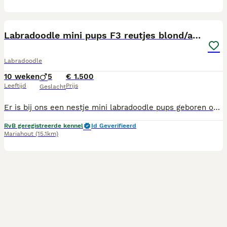
3
Labradoodle mini pups F3 reutjes blond/abrikoos
Labradoodle
10 weken
5
€ 1.500
Leeftijd
Prijs
Geslacht
Er is bij ons een nestje mini labradoodle pups geboren op 28 mei j.l. er is nog 1 reutje beschikbaar blond/abrikoos. Beide ouders aanwezig en deze zijn gekeurd uiteraard. Pup is gechipt en geregistreerd zoals wettelijk vereist en heeft Europees dierenpaspoort met gezondheidscheck van de dierenarts. Wordt regelmatig ontwormd en heeft inmiddels 2e inenting en kennelhoest gehad. Hij groeit met kinderen en andere dieren op en is goed gesocialiseerd. Wij werken met een koopovereenkomst waarin we een garantie aanbieden tot de leeftijd van een half jaar. Hij mag het nestje verlaten maar dit gaat natuurlijk altijd in overleg. Vakantieopvang mogelijk. Voor meer informatie of maken afspraak om geheel vrijblijvend te komen kijken bel dan met 0622991113. Ons ubn nr is 6350101
RvB geregistreerde kennel
Id Geverifieerd
Mariahout
(15.1km)