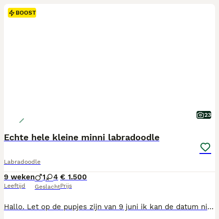
BOOST
23
Echte hele kleine minni labradoodle
Labradoodle
9 weken
1
4
€ 1.500
Leeftijd
Prijs
Geslacht
Hallo. Let op de pupjes zijn van 9 juni ik kan de datum niet aanpassen !! Onze pippa (30 cm klein) is een dochter van onze bella. Wij hebben de moeder van dit nest zelf gefokt omdat wij de minni's niet minni genoeg vonden. Wij zijn toen aan de slag gegaan om een labradoodle op toy formaat te gaan fokken en wij verwachten dan ook dat deze eerste generatie van pippa boven kant toy zal uit vallen en in iedergeval ECHTE MINNI'S zijn. Hier zijn we trots op en hebben we hard voor gewerkt. Onze honden zijn alle uitgebreid gekeurd zo als in stamboek vereist is en ook de reuen die wij gebruiken ( niet zelf in bezit hebben) zijn op de zelfde uitgebreid manier gekeurd. Vader is een toypoedel met een super karakter speels en heel lief. Verder besteden wij altijd veel aandacht aan zindelijkheid, bench training en socialiseren we de pups goed. De meer prijs van deze pups is echter wel omdat hoe kleine je fokt hoe minder pups er in passen hoe minder vaak je dr kost prijs door een pup kan delen maar goed ze zijn het absoluut waard. De oma belle heeft zelf nu een een nest dus ze leven nu even niet samen in huis maar eigelijk hebben we dus 3 generatie in ons bezit en weten we alle in en outs over onze honden. Kom gerust langs om kennis te maken met dit fantastische choco nestje