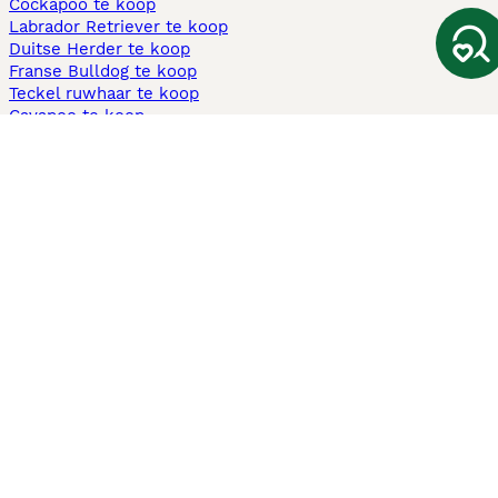
Cockapoo te koop
Labrador Retriever te koop
Duitse Herder te koop
Franse Bulldog te koop
Teckel ruwhaar te koop
Cavapoo te koop
Andere populaire pagina's
Honden te koop in Amsterdam
Pups te koop Limburg​
Pups te koop Friesland​
Honden te koop in Gelderland
Honden te koop in Den Haag
Honden te koop in Enschede
Adopteer hond in Nederland
Informatie
Over ons
Privacybeleid
Support
Pers