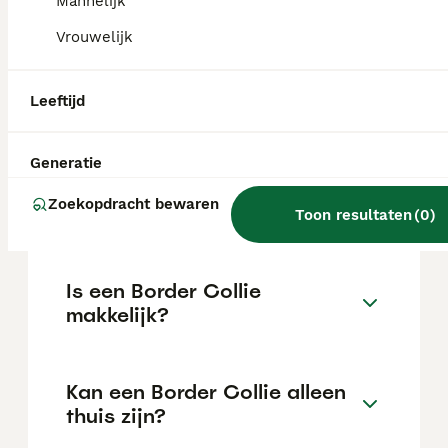
Mannelijk
de locatie.
Vrouwelijk
Waar moet je op letten bij
Leeftijd
een Border Collie?
Generatie
Hoe oud wordt een Border
Zoekopdracht bewaren
Collie?
Toon resultaten
(
0
)
Is een Border Collie
makkelijk?
Kan een Border Collie alleen
thuis zijn?