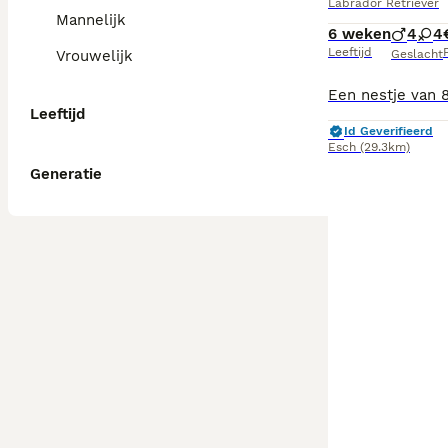
Labrador Retriever
Mannelijk
6 weken
4
4
Leeftijd
P
Vrouwelijk
Geslacht
Leeftijd
Id Geverifieerd
Esch
(29.3km)
Generatie