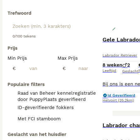
Trefwoord
0/100 tekens
Gele Labrador
Prijs
Labrador Retriever
Min Prijs
Max Prijs
8 weken
2
€
€
Leeftijd
P
Geslacht
Populaire filters
Raad van Beheer kennelregistratie
Id Geverifieerd
door PuppyPlaats geverifieerd
Helvoirt
(35.2km)
ID-geverifieerde fokkers
Met FCI stamboom
Labrador cha
Geslacht van het huisdier