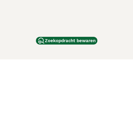
Zoekopdracht bewaren
dam
and
ag
de
d
ci Animali
Lancaster Puppies