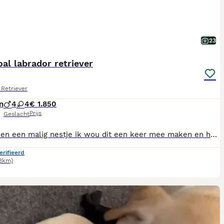
23
al labrador retriever
Retriever
n
4
4
€ 1.850
Prijs
Geslacht
Het is een een malig nestje ik wou dit een keer mee maken en het is super leuk druk maar heel leuk om ze opzien te groeien ieder heeft een eigen karakter heel leuk moeder is er supergoed en lief voor Ik hoop dat ze een super lief baasje krijgen en dat ze ern fijn leven krijgen We hebben nog ern hond meer en we houden er ook ern van de puppy's
erifieerd
.3km)