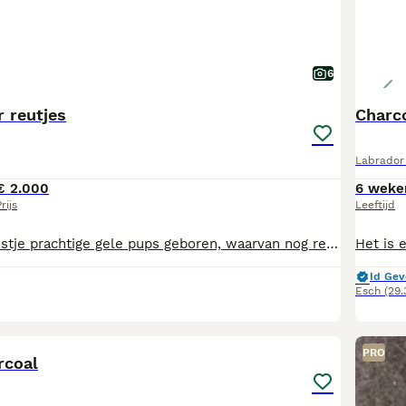
6
 reutjes
Charco
Labrador 
€ 2.000
6 weke
rijs
Leeftijd
Bij ons is een nestje prachtige gele pups geboren, waarvan nog reutjes beschikbaar zijn om het nest omstreeks 7 augustus te verlaten. De ouders zijn onze eigen multi kampioen Wahnahnish Simply Sensational (Harvey) en Wymeswold Antonella (Nel) Beide ouderdieren voldoen ruimschoots aan de door de rasvereniging (Labrador kring Nederland) gestelde gezondheidseisen. Ouderdieren zijn vrij bevonden van HD, ED, en oogaandoeningen. Ook zijn de ouders onderzocht op diverse genetische aandoeningen zoals PRA, EIC, HNPK zodat de pups deze niet zullen krijgen. De pups groeien op in huiselijke kring en worden gesocialiseerd met de geluiden van alledag, grote en kleine honden, katten, en allerlei mensen en kinderen. De pups zijn in de eerste plaats geschikt als geweldige gezinshonden. Maar tevens zijn er diverse van bij ons geboren pups actief als hulphond of blindengeleidehond. Wanneer de pups het nest verlaten zijn ze vanzelfsprekend gechipt en gecontroleerd door de Raad van beheer en hebben ze een FCI STAMBOOM en dna profiel. Ook zijn ze gecontroleerd door de dierenarts, gevaccineerd en ontwormd volgens schema en in het bezit van een Europees paspoort. En krijgen ze een puppypakket met o.a. een knuffel met nestgeur en een maand gratis verzekering mee. Ook kunt u altijd terecht voor hulp of advies. Vragen of interesse? Neem gerust contact op. De pups mogen vanaf 7 augustus nest verlaten, we hebben nog twee reutjes.
Id Gev
Esch
(29
16
PRO
rcoal