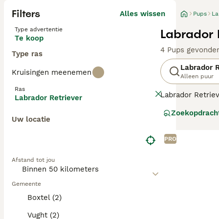
Filters
Alles wissen
Pups
La
Type advertentie
Labrador 
Te koop
4 Pups gevonde
Type ras
Labrador R
Kruisingen meenemen
Alleen puur
Ras
Labrador Retriev
Labrador Retriever
zachtaardig, maa
Zoekopdrach
De Labrador Retr
Uw locatie
Lees onze
Labra
PRO
Afstand tot jou
Gemeente
Boxtel (2)
Vught (2)