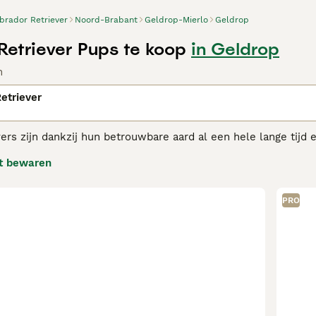
brador Retriever
Noord-Brabant
Geldrop-Mierlo
Geldrop
Retriever Pups te koop
in Geldrop
n
etriever
ers zijn dankzij hun betrouwbare aard al een hele lange tijd 
r extravert en altijd blij om geknuffeld te worden. Labrador re
t bewaren
iever gedijt net zo goed in een huiselijke omgeving als naast 
dor Retriever adviespagina
voor informatie over dit hondenra
PRO