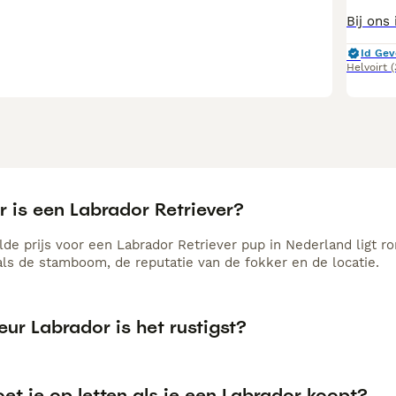
Id Gev
Helvoirt
 is een Labrador Retriever?
de prijs voor een Labrador Retriever pup in Nederland ligt ro
als de stamboom, de reputatie van de fokker en de locatie.
eur Labrador is het rustigst?
t je op letten als je een Labrador koopt?