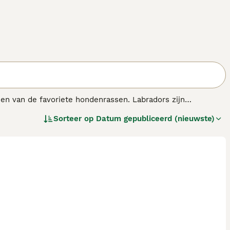
een van de favoriete hondenrassen. Labradors zijn
trievers zijn goed te trainen omdat ze zo intelligent zijn.
Sorteer op
Datum gepubliceerd (nieuwste)
zijn baasje in het veld.
s.