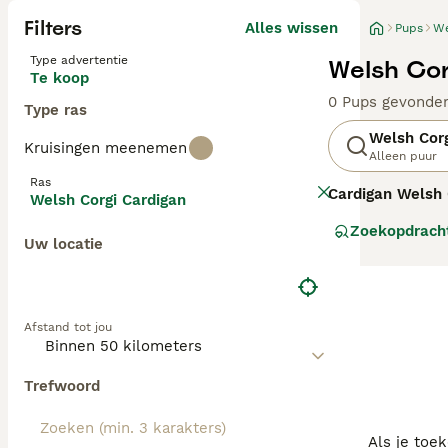
Filters
Alles wissen
Pups
We
Type advertentie
Welsh Cor
Te koop
0 Pups gevonde
Type ras
Welsh Corg
Kruisingen meenemen
Alleen puur
Ras
Cardigan Welsh 
Welsh Corgi Cardigan
vanuit de Kelti
Zoekopdrach
boerderijen te 
Uw locatie
Corgi. De
Corgi 
waaronder uniek
tegenover vreem
mentale stimulat
Afstand tot jou
van hun lange ru
een charmante, 
Trefwoord
Als je toe