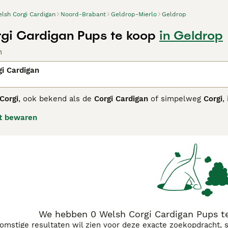
lsh Corgi Cardigan
Noord-Brabant
Geldrop-Mierlo
Geldrop
gi Cardigan Pups te koop
in Geldrop
n
i Cardigan
Corgi
, ook bekend als de
Corgi Cardigan
of simpelweg
Corgi
,
sche stammen naar Wales kwam. Dit stevige en laagblijvende r
t bewaren
bewaken, met kenmerken als een lange, busachtige staart die 
hond
heeft een middelgroot, compact lichaam met ronde oren,
 blauw merle. Qua temperament zijn Cardigans intelligent, l
den, waardoor ze uitstekende waakhonden zijn. Ze hebben e
ie nodig, wat hen geschikt maakt voor actieve gezinnen of eige
g zijn ze gevoelig voor rugproblemen, wat regelmatige verzor
energieke en loyale
corgi pup
zal met dit ras een trouwe met
We hebben 0 Welsh Corgi Cardigan Pups t
komstige resultaten wil zien voor deze exacte zoekopdracht, 