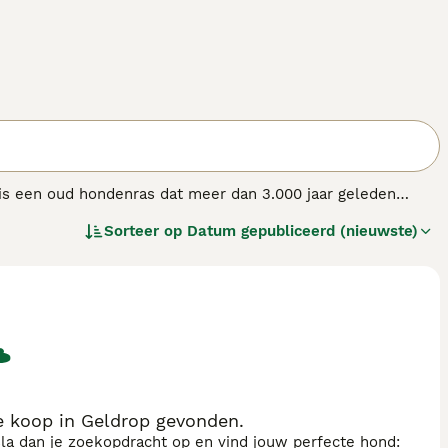
 is een oud hondenras dat meer dan 3.000 jaar geleden
as werd oorspronkelijk gebruikt om vee te drijven en
Sorteer op
Datum gepubliceerd (nieuwste)
het onderscheidt van zijn familielid, de Pembroke Welsh
 een dichte dubbele vacht en komt in diverse kleuren,
oyaal en waakzaam, maar ze kunnen ook gereserveerd zijn
en actief karakter en hebben voldoende beweging en
naren die tijd investeren in training en spel. Als gevolg
ging en een gezonde levensstijl vereist. Wie op zoek is naar
gezel vinden.
e koop in Geldrop gevonden.
sla dan je zoekopdracht op en vind jouw perfecte hond: