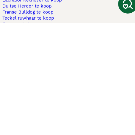
Labrador Retriever te koop
Duitse Herder te koop
Franse Bulldog te koop
Teckel ruwhaar te koop
Cavapoo te koop
Andere populaire pagina's
Honden te koop in Amsterdam
Pups te koop Limburg​
Pups te koop Friesland​
Honden te koop in Gelderland
Honden te koop in Den Haag
Honden te koop in Enschede
Adopteer hond in Nederland
Informatie
Over ons
Privacybeleid
Support
Pers
Voorwaarden
Pups verkopen