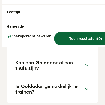
Leeftijd
Wat is het karakter van een
Goldador?
Generatie
Zoekopdracht bewaren
Hoeveel jaar leeft een
Toon resultaten
(
0
)
Goldador?
Kan een Goldador alleen
thuis zijn?
Is Goldador gemakkelijk te
trainen?