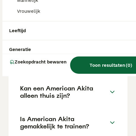
Mannelijk
de locatie.
Vrouwelijk
Wat is het karakter van een
Leeftijd
American Akita?
Generatie
Hoeveel jaar leeft een
Zoekopdracht bewaren
American Akita?
Toon resultaten
(
0
)
Kan een American Akita
alleen thuis zijn?
Is American Akita
gemakkelijk te trainen?