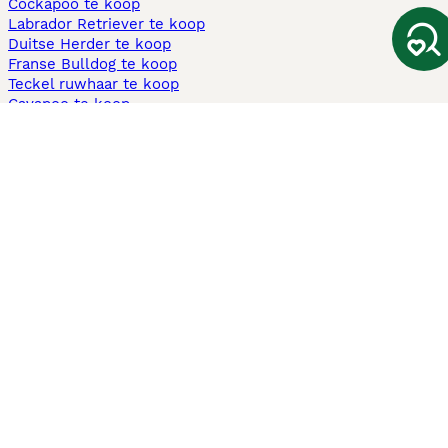
Cockapoo te koop
Labrador Retriever te koop
Duitse Herder te koop
Franse Bulldog te koop
Teckel ruwhaar te koop
Cavapoo te koop
Andere populaire pagina's
Honden te koop in Amsterdam
Pups te koop Limburg​
Pups te koop Friesland​
Honden te koop in Gelderland
Honden te koop in Den Haag
Honden te koop in Enschede
Adopteer hond in Nederland
Informatie
Over ons
Privacybeleid
Support
Pers