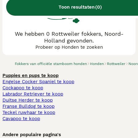
Toon resultaten
(
0
)
We hebben 0 Rottweiler fokkers, Noord-
Holland gevonden.
Probeer op Honden te zoeken
Fokkers van officiële stamboom honden
Honden
Rottweiler
Noor
Puppies en pups te koop
Engelse Cocker Spaniel te koop
Cockapoo te koop
Labrador Retriever te koop
Duitse Herder te koop
Franse Bulldog te koop
Teckel ruwhaar te koop
Cavapoo te koop
Andere populaire pagina's