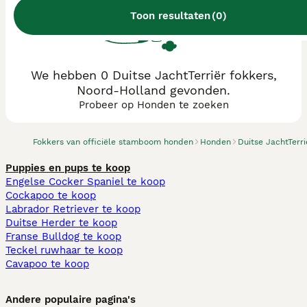
Toon resultaten
(
0
)
We hebben 0 Duitse JachtTerriër fokkers,
Noord-Holland gevonden.
Probeer op Honden te zoeken
Fokkers van officiële stamboom honden
Honden
Duitse JachtTerri
Puppies en pups te koop
Engelse Cocker Spaniel te koop
Cockapoo te koop
Labrador Retriever te koop
Duitse Herder te koop
Franse Bulldog te koop
Teckel ruwhaar te koop
Cavapoo te koop
Andere populaire pagina's