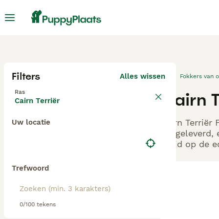
Filters
Alles wissen
Fokkers van 
Ras
Cairn T
Cairn Terriër
Cairn Terriër
Uw locatie
aangeleverd, 
altijd op de 
Trefwoord
0/100 tekens