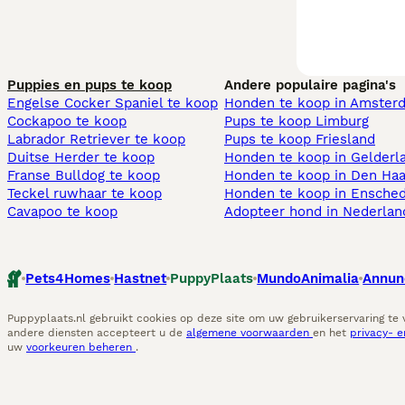
Puppies en pups te koop
Andere populaire pagina's
Engelse Cocker Spaniel te koop
Honden te koop in Amster
Cockapoo te koop
Pups te koop Limburg​
Labrador Retriever te koop
Pups te koop Friesland​
Duitse Herder te koop
Honden te koop in Gelderl
Franse Bulldog te koop
Honden te koop in Den Ha
Teckel ruwhaar te koop
Honden te koop in Ensche
Cavapoo te koop
Adopteer hond in Nederlan
Pets4Homes
Hastnet
PuppyPlaats
MundoAnimalia
Annun
Puppyplaats.nl gebruikt cookies op deze site om uw gebruikerservaring te
andere diensten accepteert u de
algemene voorwaarden
en het
privacy- 
uw
voorkeuren beheren
.