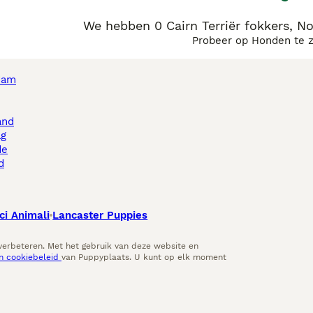
We hebben 0 Cairn Terriër fokkers, N
Probeer op Honden te 
dam
and
ag
de
d
ci Animali
Lancaster Puppies
 verbeteren. Met het gebruik van deze website en
en cookiebeleid
van Puppyplaats. U kunt op elk moment