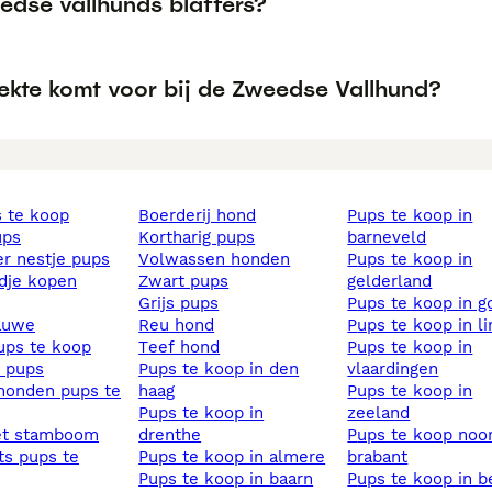
edse vallhunds blaffers?
iekte komt voor bij de Zweedse Vallhund?
s te koop
boerderij hond
pups te koop in
ups
kortharig pups
barneveld
ier nestje pups
volwassen honden
pups te koop in
ndje kopen
zwart pups
gelderland
grijs pups
pups te koop in 
lauwe
reu hond
pups te koop in l
pups te koop
teef hond
pups te koop in
s pups
pups te koop in den
vlaardingen
haag
pups te koop in
pups te koop in
zeeland
et stamboom
drenthe
pups te koop noord
pups te koop in almere
brabant
pups te koop in baarn
pups te koop in 