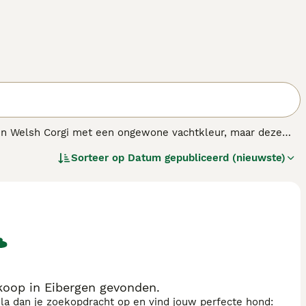
n Welsh Corgi met een ongewone vachtkleur, maar deze
bekend als veedrijvershond en worden ze geprezen om hun
Sorteer op
Datum gepubliceerd (nieuwste)
ijke en een prachtig familie huisdier.
.
oop in Eibergen gevonden.
sla dan je zoekopdracht op en vind jouw perfecte hond: