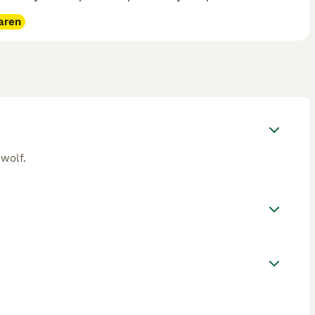
aren
wolf.