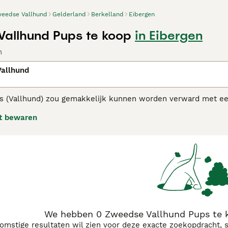
eedse Vallhund
Gelderland
Berkelland
Eibergen
allhund Pups te koop
in Eibergen
n
allhund
s (Vallhund)
zou gemakkelijk kunnen worden verward met ee
kele manier verwant. In hun geboorteland Zweden staan ze 
t bewaren
als zeer goede werkhonden. Ze zijn daarnaast loyaal, vriendel
se Vallhund adviespagina
voor informatie over dit hondenras
We hebben 0 Zweedse Vallhund Pups te k
komstige resultaten wil zien voor deze exacte zoekopdracht, 