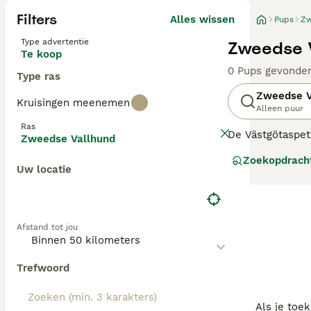
Filters
Alles wissen
Pups
Zw
Type advertentie
Zweedse V
Te koop
0 Pups gevonde
Type ras
Zweedse V
Kruisingen meenemen
Alleen puur
Ras
De
Västgötaspet
Zweedse Vallhund
zijn op geen en
Zoekopdrach
vasthoudendheid 
Uw locatie
Lees onze
Zweed
Afstand tot jou
Trefwoord
Als je toe