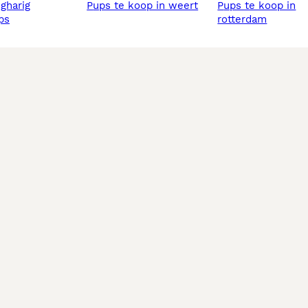
ngharig
pups te koop in weert
pups te koop in
ups
rotterdam