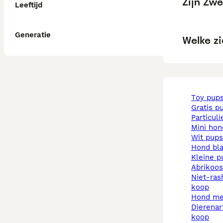
Zijn Zwe
Leeftijd
Generatie
Welke z
toy pup
gratis p
particul
mini ho
wit pups
hond b
kleine 
abrikoo
niet-rashonden pups te
koop
hond m
dierenarts pups te
koop