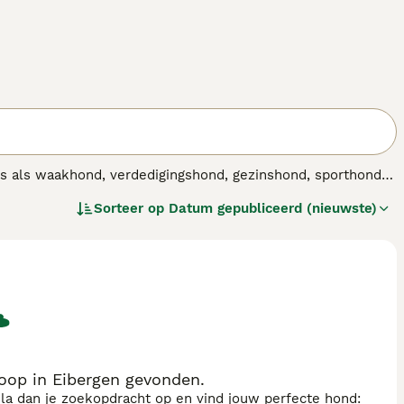
s als waakhond, verdedigingshond, gezinshond, sporthond
onder andere explosieven op te sporen.
Sorteer op
Datum gepubliceerd (nieuwste)
oop in Eibergen gevonden.
sla dan je zoekopdracht op en vind jouw perfecte hond: