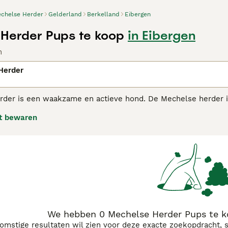
chelse Herder
Gelderland
Berkelland
Eibergen
Herder Pups te koop
in Eibergen
n
Herder
der is een waakzame en actieve hond. De Mechelse herder i
te gebruiken. Ook het Amerikaanse leger gebruikt dit ras om 
t bewaren
lse Herder adviespagina voor informatie over dit hondenras.
We hebben 0 Mechelse Herder Pups te k
komstige resultaten wil zien voor deze exacte zoekopdracht, 