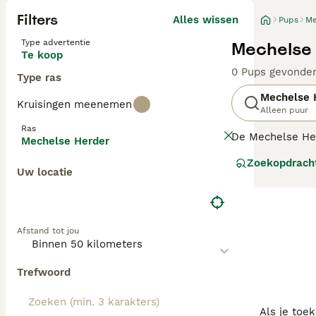
Filters
Alles wissen
Pups
Me
Type advertentie
Mechelse 
Te koop
0 Pups gevonde
Type ras
Mechelse 
Kruisingen meenemen
Alleen puur
Ras
De Mechelse Her
Mechelse Herder
en politiehond 
Zoekopdrach
Uw locatie
Lees onze Meche
Afstand tot jou
Trefwoord
Als je toe