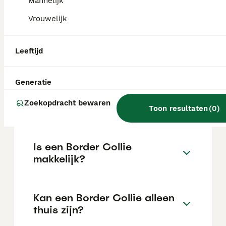
Mannelijk
de locatie.
Vrouwelijk
Waar moet je op letten bij
Leeftijd
een Border Collie?
Generatie
Hoe oud wordt een Border
Zoekopdracht bewaren
Collie?
Toon resultaten
(
0
)
Is een Border Collie
makkelijk?
Kan een Border Collie alleen
thuis zijn?