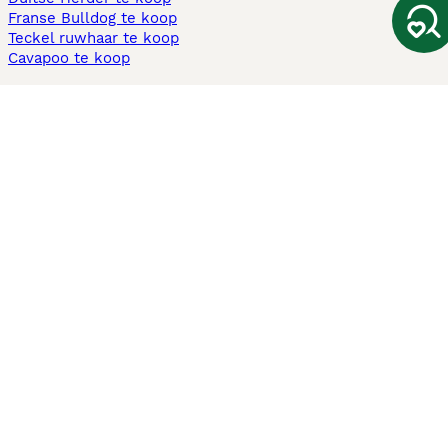
Franse Bulldog te koop
Teckel ruwhaar te koop
Cavapoo te koop
Andere populaire pagina's
Honden te koop in Amsterdam
Pups te koop Limburg​
Pups te koop Friesland​
Honden te koop in Gelderland
Honden te koop in Den Haag
Honden te koop in Enschede
Adopteer hond in Nederland
Informatie
Over ons
Privacybeleid
Support
Pers
Voorwaarden
Pups verkopen
Honden test