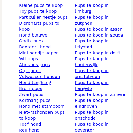
kleine pups te koop
pups te koop in
toy pups te koop
limburg
particulier nestje pups
pups te koop in
dierenarts pups te
zutphen
koop
pups te koop in assen
hond blauwe
pups te koop in gouda
gratis pups
pups te koop in
boerderij hond
lelystad
mini hondje kopen
pups te koop in delft
wit pups
pups te koop in
abrikoos pups
harderwijk
grijs pups
pups te koop in
volwassen honden
amstelveen
hond langharig
pups te koop in
bruin pups
hengelo
zwart pups
pups te koop in almere
kortharig pups
pups te koop in
hond met stamboom
eindhoven
niet-rashonden pups
pups te koop in
te koop
enschede
teef hond
pups te koop in
reu hond
deventer