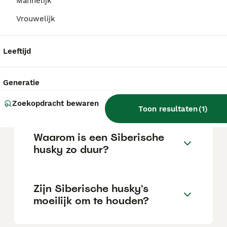
Mannelijk
Vrouwelijk
Kan een Siberische Husky
alleen thuis zijn?
Leeftijd
Generatie
Is een Siberische husky een
goed huisdier?
Zoekopdracht bewaren
Toon resultaten
(
1
)
Waarom is een Siberische
husky zo duur?
Zijn Siberische husky's
moeilijk om te houden?