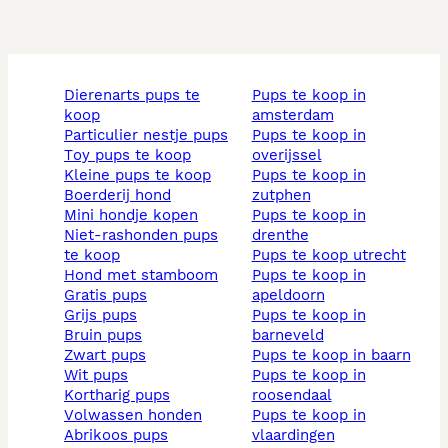
dierenarts pups te
pups te koop in
koop
amsterdam
particulier nestje pups
pups te koop in
toy pups te koop
overijssel
kleine pups te koop
pups te koop in
boerderij hond
zutphen
mini hondje kopen
pups te koop in
niet-rashonden pups
drenthe
te koop
pups te koop utrecht
hond met stamboom
pups te koop in
gratis pups
apeldoorn
grijs pups
pups te koop in
bruin pups
barneveld
zwart pups
pups te koop in baarn
wit pups
pups te koop in
kortharig pups
roosendaal
volwassen honden
pups te koop in
abrikoos pups
vlaardingen