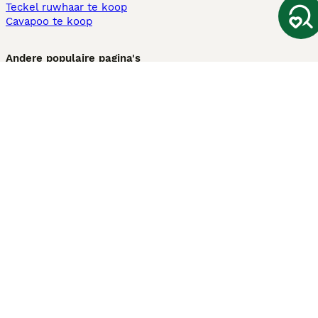
Teckel ruwhaar te koop
Cavapoo te koop
Andere populaire pagina's
Honden te koop in Amsterdam
Pups te koop Limburg​
Pups te koop Friesland​
Honden te koop in Gelderland
Honden te koop in Den Haag
Honden te koop in Enschede
Adopteer hond in Nederland
Informatie
Over ons
Privacybeleid
Support
Pers
Voorwaarden
Pups verkopen
Honden test