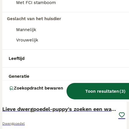
Met FCI stamboom
Geslacht van het huisdier
Mannelijk
Vrouwelijk
Leeftijd
Generatie
Zoekopdracht bewaren
Toon resultaten
(
3
)
14
2
ALLE PUPS
Lieve dwergpoedel-puppy's zoeken een warm thuis!
Dwergpoedel