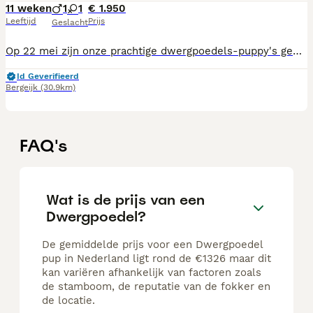
11 weken
1
1
€ 1.950
Leeftijd
Prijs
Geslacht
Op 22 mei zijn onze prachtige dwergpoedels-puppy's geboren. Ze groeien op in huiselijke kring, omringd door ons gezin met twee kinderen (2 en 14 jaar) en onze twee lieve poedels. Hierdoor zijn ze gewend aan dagelijkse geluiden, aandacht en sociale contacten. De pups worden met veel liefde verzorgd en krijgen alle zorgen die ze nodig hebben voor een gezonde start. Ze worden ingeënt en ontwormd volgens het geldende schema en vertrekken naar hun nieuwe thuis met een Europees paspoort. De dekreu is getest op erfelijke aandoeningen en officieel goedgekeurd, wat bijdraagt aan een verantwoorde fok. De moeder komt zelf van 2 geteste ouders maar ze is zelf nog niet officieel getest. Ben je op zoek naar een lieve, sociale en speelse gezinsvriend? Neem gerust contact op voor meer informatie, foto's of een kennismaking met de pups. 🐾 Enkel serieuze kandidaten die een gouden mandje kunnen bieden. We zijn afkomstig van Pelt in België maar kunnen op puppyplaats geen Belgische postcode toevoegen.
Id Geverifieerd
Bergeijk
(30.9km)
FAQ's
Wat is de prijs van een
Dwergpoedel?
De gemiddelde prijs voor een Dwergpoedel
pup in Nederland ligt rond de €1326 maar dit
kan variëren afhankelijk van factoren zoals
de stamboom, de reputatie van de fokker en
de locatie.