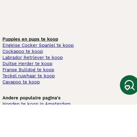
Puppies en pups te koop
Engelse Cocker Spaniel te koop
Cockapoo te koop
Labrador Retriever te koop
Duitse Herder te koop
Franse Bulldog te koop
Teckel ruwhaar te koop
Cavapoo te koop
Andere populaire pagina's
Honden te koop in Amsterdam
Pups te koop Limburg​
Pups te koop Friesland​
Honden te koop in Gelderland
Honden te koop in Den Haag
Honden te koop in Enschede