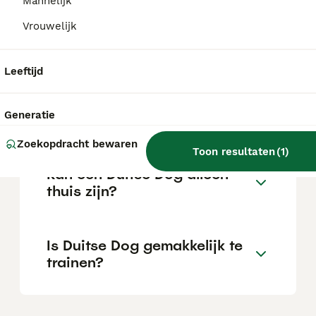
Mannelijk
Vrouwelijk
Wat is het karakter van een
Duitse Dog?
Leeftijd
Hoeveel jaar leeft een Duitse
Generatie
Dog?
Zoekopdracht bewaren
Toon resultaten
(
1
)
Kan een Duitse Dog alleen
thuis zijn?
Is Duitse Dog gemakkelijk te
trainen?