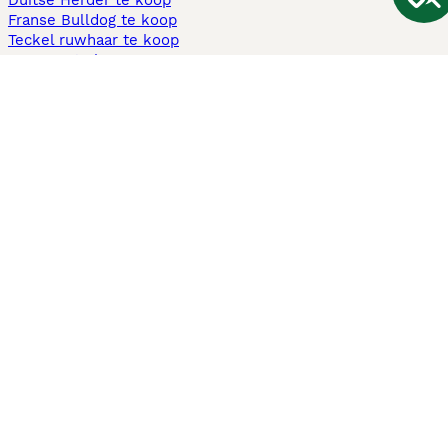
Duitse Herder te koop
Franse Bulldog te koop
Teckel ruwhaar te koop
Cavapoo te koop
Andere populaire pagina's
Honden te koop in Amsterdam
Pups te koop Limburg​
Pups te koop Friesland​
Honden te koop in Gelderland
Honden te koop in Den Haag
Honden te koop in Enschede
Adopteer hond in Nederland
Informatie
Over ons
Privacybeleid
Support
Pers
Voorwaarden
Pups verkopen
Honden test