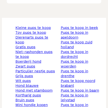
kleine pups te koop
pups te koop in beek
toy pups te koop
pups te koop in
dierenarts pups te
apeldoorn
koop
pups te koop zuid
gratis pups
holland
niet-rashonden pups
pups te koop in
te koop
dordrecht
boerderij hond
pups te koop in
zwart pups
woerden
particulier nestje pups
pups te koop in
grijs pups
drenthe
wit pups
pups te koop noord
hond blauwe
brabant
hond met stamboom
pups te koop in baarn
kortharig pups
pups te koop in
bruin pups
lelystad
mini hondje kopen
pups te koop in