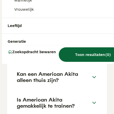
Mannelijk
de locatie.
Vrouwelijk
Wat is het karakter van een
Leeftijd
American Akita?
Generatie
Hoeveel jaar leeft een
Zoekopdracht bewaren
American Akita?
Toon resultaten
(
0
)
Kan een American Akita
alleen thuis zijn?
Is American Akita
gemakkelijk te trainen?