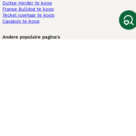
Duitse Herder te koop
Franse Bulldog te koop
Teckel ruwhaar te koop
Cavapoo te koop
Andere populaire pagina's
Honden te koop in Amsterdam
Pups te koop Limburg​
Pups te koop Friesland​
Honden te koop in Gelderland
Honden te koop in Den Haag
Honden te koop in Enschede
Adopteer hond in Nederland
Informatie
Over ons
Privacybeleid
Support
Pers
Voorwaarden
Pups verkopen