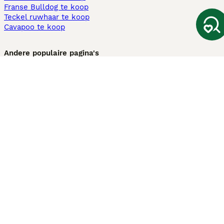
Franse Bulldog te koop
Teckel ruwhaar te koop
Cavapoo te koop
Andere populaire pagina's
Honden te koop in Amsterdam
Pups te koop Limburg​
Pups te koop Friesland​
Honden te koop in Gelderland
Honden te koop in Den Haag
Honden te koop in Enschede
Adopteer hond in Nederland
Informatie
Over ons
Privacybeleid
Support
Pers
Voorwaarden
Pups verkopen
Honden test