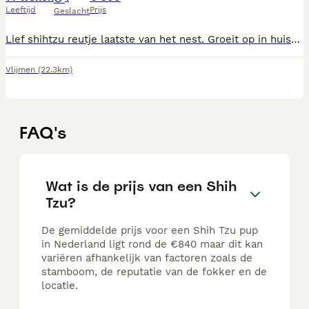
Leeftijd
Prijs
Geslacht
Lief shihtzu reutje laatste van het nest. Groeit op in huiselijke kring met kinderen en andere dieren is al zo goedals zindelijk doordat huj al met mee na buiten gaat Is een vrolijke speelse pup die graag met je knuffeld mocht er een klik zijn mag hij gelijk mee
Vlijmen
(22.3km)
FAQ's
Wat is de prijs van een Shih
Tzu?
De gemiddelde prijs voor een Shih Tzu pup
in Nederland ligt rond de €840 maar dit kan
variëren afhankelijk van factoren zoals de
stamboom, de reputatie van de fokker en de
locatie.