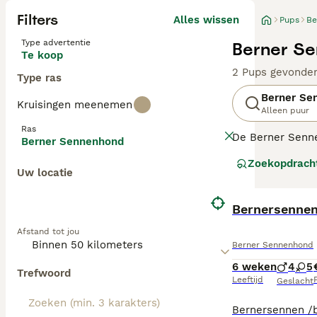
Filters
Alles wissen
Pups
Be
Type advertentie
Berner Se
Te koop
2 Pups gevonde
Type ras
Berner Se
Kruisingen meenemen
Alleen puur
Ras
De Berner Senne
Berner Sennenhond
gezinshond, maa
Zoekopdrach
die het bijzonde
Uw locatie
gezegd dat het e
bijzonder knapp
Bernersenne
Lees onze
Bern
Afstand tot jou
Berner Sennenhond
6 weken
4
5
Trefwoord
Leeftijd
P
Geslacht