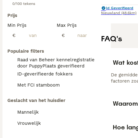
0/100 tekens
Id Geverifieerd
Nieuwland
(48.6km)
Prijs
Min Prijs
Max Prijs
€
€
FAQ's
Populaire filters
Raad van Beheer kennelregistratie
Wat kos
door PuppyPlaats geverifieerd
ID-geverifieerde fokkers
De gemiddel
factoren zo
Met FCI stamboom
Geslacht van het huisdier
Waarom 
Mannelijk
Vrouwelijk
Hoe lan