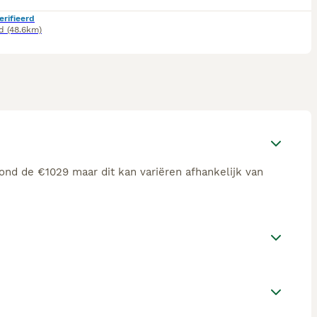
erifieerd
d
(48.6km)
ond de €1029 maar dit kan variëren afhankelijk van