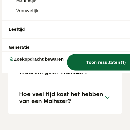
Mannelijk
Vrouwelijk
Is een Maltezer een rustige
hond?
Leeftijd
Is een Maltezer een goede
Generatie
hond om te hebben?
Zoekopdracht bewaren
Toon resultaten
(
1
)
Waarom geen Maltezer?
Hoe veel tijd kost het hebben
van een Maltezer?