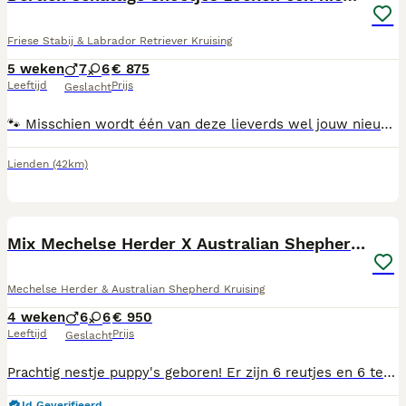
Friese Stabij & Labrador Retriever Kruising
5 weken
7
6
€ 875
Leeftijd
Prijs
Geslacht
🐾 Misschien wordt één van deze lieverds wel jouw nieuwe beste vriend! ❤️ Op 28 juni zijn wij met z'n 13-en geboren en we groeien op in een liefdevolle, huiselijke omgeving in Lienden. We zijn een vrolijk nest van 7 stoere reutjes en 6 lieve teefjes, in verschillende kleuren: licht, donkerbruin en zwart. Onze papa is een Labrador Retriever × Labradoodle en onze mama een Friese Stabij x Labrador Retriever. Daardoor combineren we het vriendelijke en speelse karakter van de Labrador met de intelligentie, trouw en nieuwsgierigheid van de Friese Stabij. We zijn sociaal, aanhankelijk, leergierig en dol op gezelligheid – eigenschappen die ons fijne gezinshonden maken. Vanaf 8 weken zijn ze klaar om uit te vliegen naar een warm en liefdevol thuis. Tegen die tijd zijn we: 🐶 Gechipt 💉 Gevaccineerd 🪱 Meerdere keren ontwormd 🩺 Nagekeken door de dierenarts 📘 Voorzien van een Europees paspoort Ben je benieuwd of één van ons bij jouw gezin past? Je bent van harte welkom om kennis te komen maken. Wie weet kiezen wij jou wel uit! 💛
Lienden
(42km)
17
Mix Mechelse Herder X Australian Shepherd Puppy's
Mechelse Herder & Australian Shepherd Kruising
4 weken
6
6
€ 950
Leeftijd
Prijs
Geslacht
Prachtig nestje puppy's geboren! Er zijn 6 reutjes en 6 teefjes, stuk voor stuk uniek in kleur, vachttekening en vachtlengte. De pups groeien in huiselijke kring op. Mamma is een volle Mechelse Herder, lief van karakter, waaks, zeer trouw aan haar baasjes en gezin. Pappa is een Australian Shepherd, merle van vacht (foto 2 en 3) lief en speels karakter, een echte laid-back jongen. Beide ouders zijn getest op erfelijke afwijkingen, ook heupen/ellebogen, MDR1 VRIJ. De puppy's zijn nu bijna drie weken en mogen nu bezoek ontvangen. Eind augustus/begin september mogen ze naar hun nieuwe baasjes. Ze zijn dan voorzien van een chip, zijn geënt, en hebben een paspoortje. Ook zijn ze dan meerdere keren ontwormd. Iedere pup krijgt ook een puppypakket mee met speeltje, een doekje met nestgeur en puppybrokjes voor de eerste dagen. Let wel: een herder heeft een consequente opvoeding nodig; niet streng, maar duidelijk. Nee is nee, en ja is ja. Het eerste jaar zal pittig zijn, maar dan heb je een vriend voor het leven! Ervaring met honden is een pré. Voor meer info mag u altijd contact opnemen (06-22651748) en op verzoek stuur ik u een filmpje.
Id Geverifieerd