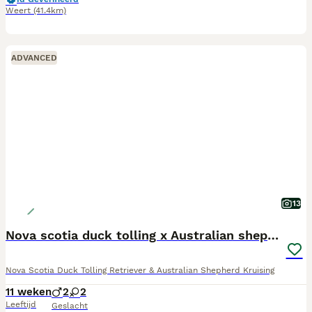
Weert
(41.4km)
ADVANCED
13
Nova scotia duck tolling x Australian shepherd pup
Nova Scotia Duck Tolling Retriever & Australian Shepherd Kruising
11 weken
2
2
Leeftijd
Geslacht