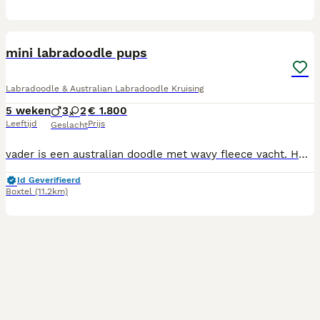
15
mini labradoodle pups
Labradoodle & Australian Labradoodle Kruising
5 weken
3
2
€ 1.800
Leeftijd
Prijs
Geslacht
vader is een australian doodle met wavy fleece vacht. HD. heupen en patella luxatie en ellebogen getest. embark getest op erfelijke factoren en goed bevonden. Moeder is een labradoodle met currly vacht. beide hebben een super lief karakter. de pups worden in huiselijke kring opgevoed. kleur rood abrikoos en zwart. de pups zijn hypoallegeen, f5. Verharen niet, sociaal en leergierig. Ze worden waarschijnlijk tussen de 36 en 43 cm hoog . Bij interesse mag je me appen en kan ik evt. een filmpje sturen. 0655723712
Id Geverifieerd
Boxtel
(11.2km)