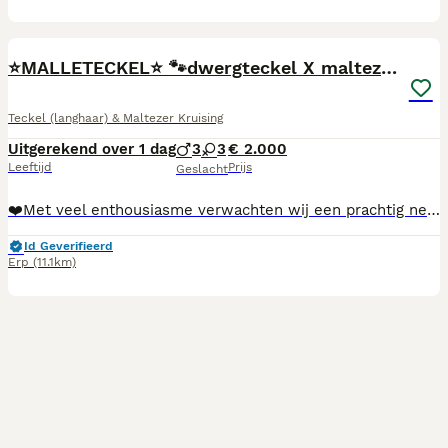
13
⭐️MALLETECKEL⭐️ 🐾dwergteckel X maltezer🐾
Teckel (langhaar) & Maltezer Kruising
Uitgerekend over 1 dag
3
3
€ 2.000
Leeftijd
Prijs
Geslacht
❤️Met veel enthousiasme verwachten wij een prachtig nestje puppy’s van onze unieke en bijzondere mix. Wij kijken enorm uit naar de komst van deze kleintjes en kunnen niet wachten om ze te zien opgroeien tot vrolijke, gezonde en sociale hondjes. Deze combinatie staat bekend om haar lieve karakter, speelse instelling en sterke band met mensen. De puppy’s zullen uitgroeien tot trouwe gezinshonden die graag bij hun baasjes zijn, dol zijn op aandacht en tegelijkertijd slim en leergierig zijn. Een perfecte combinatie van knuffelen, spelen en avontuur. Onze puppy’s groeien op in huiselijke kring, midden in het dagelijkse leven en zijn omringd door liefde. Hierdoor raken zij van jongs af aan gewend aan verschillende geluiden, mensen en situaties. We besteden veel aandacht aan socialisatie, zodat iedere pup een zo goed mogelijke start krijgt. De pups mogen vanaf een leeftijd van ongeveer 8 weken verhuizen naar hun nieuwe thuis. Dat betekent dat zij, wanneer zij geboren worden zoals verwacht, vanaf begin oktober hun koffertje mogen pakken. ✨🐾Reserveren🐾✨ Wij werken met een reserveringslijst. Wilt u verzekerd zijn van een puppy uit dit nestje? Dan is reserveren mogelijk tegen een aanbetaling. Zodra de aanbetaling is ontvangen, wordt uw plaats op de lijst vastgelegd. Wij zoeken voor onze puppy’s liefdevolle gezinnen waar zij alle aandacht, zorg en liefde krijgen die zij verdienen. Heeft u interesse of wilt u meer informatie? Neem gerust contact met ons op. Misschien verwelkomen wij u binnenkort als toekomstig baasje van één van deze geweldige puppy’s! 🐾🦴🐶❤️
Id Geverifieerd
Erp
(11.1km)