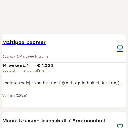
3
Maltipoo boomer
Boomer & Maltipoo Kruising
14 weken
1
€ 1.000
Leeftijd
Prijs
Geslacht
Laatste meisje van het nest groeit op in huiselijke kring met kinderen en andere honden. Is al zo goed als zindwlijk. Is een speels en vrolijk meisje en houd erg. VAn knuffelen Mocht er een klik zijn mag ze gelijk mee naar haar nieuwe baasje
Vlijmen
(23km)
17
Mooie kruising fransebull / Americanbull