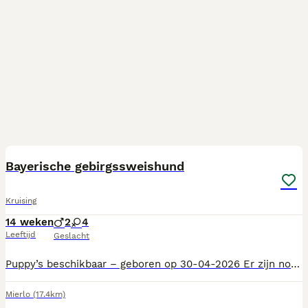
25
Bayerische gebirgssweishund
Kruising
14 weken
2
4
Leeftijd
Geslacht
Puppy’s beschikbaar – geboren op 30-04-2026 Er zijn nog enkele lieve puppy’s beschikbaar, geboren op 30 april 2026. Deze pups zijn op zoek naar een warm en liefdevol thuis. Ze zijn gefokt als speur- en jachthonden, maar zijn daarnaast ook zeer geschikt als trouwe huis- en gezinshond. Uit het eerdere nest van Zoya is gebleken dat de pups een fijn karakter hebben. Verschillende eigenaren zijn erg enthousiast over hun hond en prijzen hun sociale, aanhankelijke en betrouwbare karakter. De moeder van de pups, Zoya, is een kruising tussen een Hannoverscher Schweisshund en een Bayerische Gebirgsschweisshund. Haar vader is een raszuivere Bayerische Gebirgsschweisshund en haar moeder, Troyka, is een raszuivere Hannoverscher Schweisshund. Troyka woont ook bij ons thuis. De vader van de pups, Dirkje, is een raszuivere Bayerische Gebirgsschweisshund. Bent u op zoek naar een lieve trouwe hond. Neem dan gerust contact op voor meer informatie via 06-52457294. We vertellen u graag meer over de pups en helpen u bij het vinden van een passend maatje.
Mierlo
(17.4km)