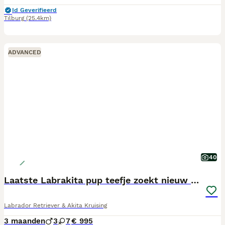
Id Geverifieerd
Tilburg
(25.4km)
ADVANCED
40
Laatste Labrakita pup teefje zoekt nieuw huisje
Labrador Retriever & Akita Kruising
3 maanden
3
7
€ 995