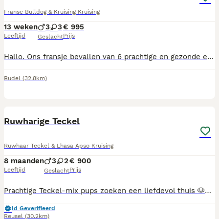
Franse Bulldog & Kruising Kruising
13 weken
3
3
€ 995
Leeftijd
Prijs
Geslacht
Hallo. Ons fransje bevallen van 6 prachtige en gezonde en hele mooie pups . Ze zijn geboren op 06-05-26. Ze zijn nu dus 6 weken oud 3x reutjes 3x teefjes Ze mogen het nest verlaten 1ste week van juli. De pups zijn met 2/4/6 weken netjes ontwormt en met 8 weken nog een keer. Ze krijgen deze week hun vaccinatie,s en chip Europees paspoort (NL) Vaderhond is een rode Amerikaanse bull Moederhond is een franse bull Bijde honden zijn aanwezig bij de pups Wij wonen in budel ( noord- brabant ) Voor intresse graag een berichtje Groetjes tim verhees
Budel
(32.8km)
12
Ruwharige Teckel
Ruwhaar Teckel & Lhasa Apso Kruising
8 maanden
3
2
€ 900
Leeftijd
Prijs
Geslacht
Prachtige Teckel-mix pups zoeken een liefdevol thuis 🐶❤️ Op 29 november 2025 zijn onze lieve pups geboren. Moeder: Ruwharige Teckel Vader: 75% Teckel – 25% Lhasa Apso Beide ouders zijn aanwezig en kunnen worden bezichtigd. Er zijn 3 reutjes en 2 teefjes beschikbaar. De pups groeien op in huiselijke kring en zijn goed gesocialiseerd. Ze zijn gewend aan mensen en andere honden. De pups zijn: ✔ Gechipt ✔ Europees dierenpaspoort ✔ Meerdere keren ontwormd ✔ Volledig ingeënt volgens hun leeftijd, inclusief vaccinaties tegen kennelhoest en leptospirose ✔ Gezond verklaard door de dierenarts Wij zoeken voor onze pups een warm en liefdevol thuis. Bij serieuze interesse of vragen mag je altijd contact opnemen. 📞 32 489 24 05 57
Id Geverifieerd
Reusel
(30.2km)