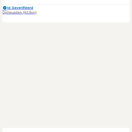
Id Geverifieerd
Opheusden
(43.1km)
6