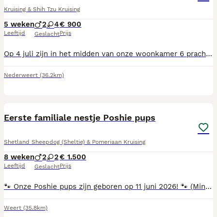
Kruising & Shih Tzu Kruising
5 weken
2
4
€ 900
Leeftijd
Prijs
Geslacht
Op 4 juli zijn in het midden van onze woonkamer 6 prachtige pups geboren. Moeder is een kruising Cavalier King Charles x ShiTzu, vader een ShiTzu. Er is nog één teefje beschikbaar. Het is het "groene" teefje, ook te zien op de eerste twee foto's. Helaas had ze niet zo'n zin om te poseren 😆 Geïnteresseerd? Maak een afspraak om deze juweeltjes te bewonderen. Ook voor vragen kunt u natuurlijk terecht. De pups mogen vanaf 29 augustus naar hun "forever home", natuurlijk in overleg.
Nederweert
(36.2km)
10
BOOST
Eerste familiale nestje Poshie pups
Shetland Sheepdog (Sheltie) & Pomeriaan Kruising
8 weken
2
2
€ 1.500
Leeftijd
Prijs
Geslacht
🐾 Onze Poshie pups zijn geboren op 11 juni 2026! 🐾 (Mini Sheltie x Pomeriaan) Met heel veel liefde mogen wij de geboorte van ons allereerste nestje Poshie pups aankondigen. Twee teefjes als Twee reutjes zijn beschikbaar. De pups groeien op in huiselijke kring en worden van bij de geboorte omringd met veel liefde, zorg, aandacht en socialisatie. Ze maken dagelijks kennis met gewone huishoudelijke geluiden en krijgen veel menselijk contact. Zowel mama als papa zijn lieve, sociale honden met een zacht karakter. Beide ouders werden nagekeken door de dierenarts en hebben de nodige gezondheidsonderzoeken doorlopen. Onze pups zullen: 🐾 Huiselijk worden grootgebracht 🐾 Gewend zijn aan dagelijkse geluiden en menselijk contact 🐾 Regelmatig ontwormd worden 🐾 Correct gevaccineerd worden volgens leeftijd 🐾 Gechipt worden 🐾 Gecontroleerd worden door de dierenarts 🐾 Een Europees paspoort meekrijgen Verhuizen naar hun nieuwe thuis 🇧🇪 Binnen België mogen de pups hun nest verlaten vanaf de leeftijd van 8 weken. 🇳🇱 Voor Nederland gelden strengere regels. Pups moeten eerst een geldige rabiësvaccinatie krijgen vanaf 12 weken leeftijd, waarna nog een wachttijd van 21 dagen geldt. Hierdoor mogen pups pas naar Nederland verhuizen vanaf een leeftijd van ongeveer 15 weken. Ze krijgen hiervoor uiteraard de nodige vaccinaties, chipregistratie en documenten mee. Wij vinden het erg belangrijk dat onze pups terechtkomen in een warme en liefdevolle thuis. Daarom nemen wij graag de tijd om toekomstige baasjes beter te leren kennen. Bij interesse werken wij met een voorkeurslijst voor toekomstige baasjes. 💌 Stuur gerust een berichtje voor meer informatie, foto's of een kennismaking. We vertellen met plezier meer over onze kleine wondertjes!
Weert
(35.8km)