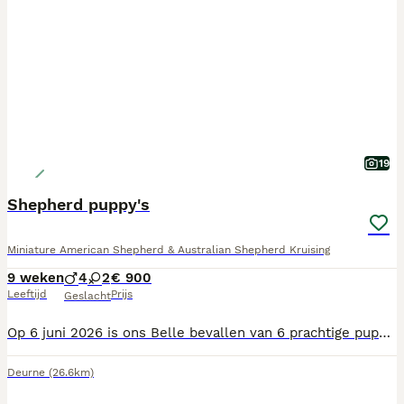
19
Shepherd puppy's
Miniature American Shepherd & Australian Shepherd Kruising
9 weken
4
2
€ 900
Leeftijd
Prijs
Geslacht
Op 6 juni 2026 is ons Belle bevallen van 6 prachtige puppy's in verschillende kleuren. Papa van de kroost is Max onze Australian Shepherd. De puppy's groeien op bij ons thuis waar ze verzorgt worden door het hele gezin. Doordat ze overspoeld worden met aandacht van de kinderen en dus gewend zijn aan de vele verschillende 'handjes' zijn ze heel vrij en sociaal. Nu ze wat ouder en nieuwsgieriger worden mogen ze mee naar buiten op ontdekkingsreis. Hier kunnen ze ravotten en de wereld gaan zien en kennis maken met de andere dieren hier op onze hobby boerderij. Van de week is onze dierenarts op bezoek geweest en ze heeft ze allemaal kern gezond bevonden, de eerste enting gegeven en voorzien van een chipje met bijpassend paspoort. Natuurlijk zijn ze volgens schema regelmatig ontwormd. De rakkers groeien als kool en zijn bijna oud genoeg om het veilige nest, Belle en ons te verlaten. Dus wordt het langzamerhand tijd om een fijn nieuw thuis voor ze te vinden. Heb je interesse en wil je ons Belle met haar kroost komen bewonderen, altijd welkom! Misschien tot ziens
Deurne
(26.6km)