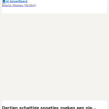
Id Geverifieerd
Baarle-Nassau
(39.3km)
25
Dertien schattige snoetjes zoeken een nieuw thuis