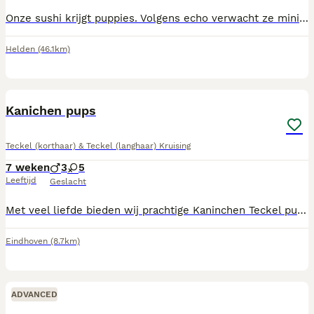
Onze sushi krijgt puppies. Volgens echo verwacht ze minimaal 3 of 4 puppies. Ze is gedekt met toypoedel tinus.
Helden
(46.1km)
10
Kanichen pups
Teckel (korthaar) & Teckel (langhaar) Kruising
7 weken
3
5
Leeftijd
Geslacht
Met veel liefde bieden wij prachtige Kaninchen Teckel pups aan, geboren op 19 juni. Foto 9 zijn papa en mama allebei getest en gezond verklaard. De pups worden: Gevaccineerd Gechipt En zullen in het bezit zijn van een Europees dierenpaspoort. De pups groeien op in een liefdevolle omgeving en zijn sociaal, speels en gewend aan dagelijkse huiselijke geluiden. Hij/zij is byna klaar om naar een warm en liefdevol thuis te gaan. Heb je interesse of wil je meer informatie? Neem gerust contact op voor vragen of om een kennismaking in te plannen.
Eindhoven
(8.7km)
ADVANCED