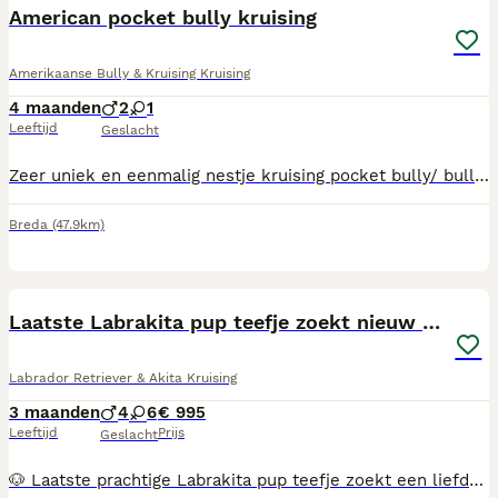
American pocket bully kruising
Amerikaanse Bully & Kruising Kruising
4 maanden
2
1
Leeftijd
Geslacht
Zeer uniek en eenmalig nestje kruising pocket bully/ bulldog pups, 1 zwart met wit gestippeld reutje, 1 bonte reutje, 1 wit teefje. Alle met dierenarts verklaring, op schema ontwormd, cocktail ingeënt, Nederlands paspoort. Lopen al goed mee aan de riem. Opgeroeid in huiselijke kring met katten.
Breda
(47.9km)
37
Laatste Labrakita pup teefje zoekt nieuw huisje
Labrador Retriever & Akita Kruising
3 maanden
4
6
€ 995
Leeftijd
Prijs
Geslacht
🐶 Laatste prachtige Labrakita pup teefje zoekt een liefdevol thuis 🐶 Onze laatste Labrakita pup is nu 15 weken oud en klaar om te verhuizen naar haar gouden mandje. Deze pups zijn opgegroeid in huiselijke kring, samen met kinderen en andere honden. Hierdoor zijn ze goed gesocialiseerd en gewend aan de dagelijkse geluiden in huis. Waarom juist deze pups? ✅ 15 weken oud, verder ontwikkeld en zindelijk. ✅ Goed gesocialiseerd. ✅ Gezond verklaard door de dierenarts. ✅ Gechipt. ✅ Gevaccineerd volgens schema. ✅ Ontwormd volgens schema. ✅ Europees dierenpaspoort. ✅ Klaar om direct mee naar huis te gaan. De Labrakita is een bijzondere combinatie van de vriendelijke Labrador en de trouwe Akita. Hierdoor krijg je een intelligente, leergierige en aanhankelijke hond die graag deel uitmaakt van het gezin. De pups groeien op met veel aandacht, liefde en verzorging. We zoeken daarom alleen een warm en passend thuis. 📍 Op afspraak te bezichtigen. 💰 Prijs: €995 Bij serieuze interesse beantwoorden we graag al je vragen en kun je vrijblijvend langskomen om kennis te maken. Ons UBN-nummer: 7492006 Chipnummer moederhond: 528210006769219 Verkocht: Reu halsband kleur groen Teefje halsband kleur roze Reu halsband kleur blauw Reu halsband kleur bruin Teefje halsband kleur oranje Reu halsband kleur zwart Teefje halsband kleur paars Teefje halsband kleur wit Teefje halsband kleur rood