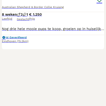
Australian Shepherd & Border Collie Kruising
8 weken
3
1
€ 1.250
Leeftijd
Prijs
Geslacht
Nog drie hele mooie pups te koop, groeien op in huiselijke kring, vader en moeder beide aanwezig. Groeien ook op met andere honden en katten, mogen in aug het nest verlaten, bent u dan nog op vakantie dan mogen ze best wat langer blijven, wilt u een pup reserveren vragen we wel een aanbetaling. Pups zijn bij vertrek gevaccineerd ontwormd en hebben een paspoort en gechipt. Zoekt u nog een lieve betrouwbare hond kom dan zeker eens kijken, vader en moeder zijn beide heel lief en aanhankelijk
Id Geverifieerd
Eindhoven
(15.2km)