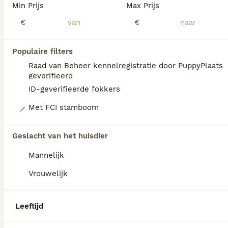
Min Prijs
Max Prijs
€
€
Populaire filters
Raad van Beheer kennelregistratie door PuppyPlaats
geverifieerd
ID-geverifieerde fokkers
15
Met FCI stamboom
Chipoo Lieve rustige X toy poedel en chiwawa
Geslacht van het huisdier
Chihuahua & Poedel Toy Kruising
Mannelijk
13 weken
2
3
€ 800
Vrouwelijk
Leeftijd
Prijs
Geslacht
Lieve Chipoo Zeldzame mooie kruising de kleinste van de poedel tot mini en de chiwawa We zijn gechipt ontwormt en gevaccineerd Mogen per direct t nestje verlaten Opgegroeid met mama in huis met kinderen We zijn sociaal en aanhankelijk We hebben nog 3 puppy’s 1 teefje en 2 reutjes super lief en knap vonden wijzelf
Leeftijd
Id Geverifieerd
Eindhoven
(15.2km)