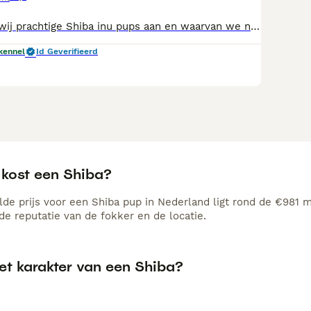
Bij deze bieden wij prachtige Shiba inu pups aan en waarvan we nog 2 dames beschikbaar hebben. De ouders zijn volgens normen gesteld door raad van beheer en rasvereniging gekeurd en bezitten beide de beste resultaten die je kan hebben. De pups worden uitgebreid blootgesteld aan alle mogelijke prikkels die van belang kunnen zijn in hun vervolgstap waardoor ze enorm levendig en uiterst sociaal zijn. Mogen van af nu naar een gouden mandje, voor verdere info mag altijd bericht worden.
kennel
Id Geverifieerd
 kost een Shiba?
de prijs voor een Shiba pup in Nederland ligt rond de €981 ma
e reputatie van de fokker en de locatie.
et karakter van een Shiba?