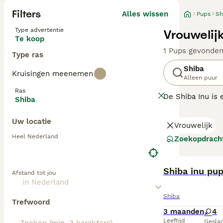
Filters
Alles wissen
Pups
Sh
Type advertentie
Vrouwelij
Te koop
1 Pups gevonde
Type ras
Shiba
Kruisingen meenemen
Alleen puur
Ras
De Shiba Inu is 
Shiba
Akita Inu en wer
hen heen gebeur
Uw locatie
Vrouwelijk
betrouwbaar en p
Heel Nederland
Zoekopdrach
Lees onze
Japan
Shiba inu pu
Afstand tot jou
Shiba
Trefwoord
3 maanden
4
Leeftijd
Gesla