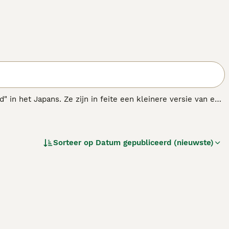
" in het Japans. Ze zijn in feite een kleinere versie van een
s lijken altijd geïnteresseerd te zijn in alles wat er om
an een reputatie opgebouwd als een betrouwbaar,
Sorteer op
Datum gepubliceerd (nieuwste)
.