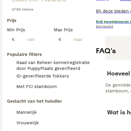
0/100 tekens
Prijs
RvB geregistreerde 
Barneveld
Min Prijs
Max Prijs
€
€
FAQ's
Populaire filters
Raad van Beheer kennelregistratie
door PuppyPlaats geverifieerd
Hoeveel
ID-geverifieerde fokkers
De gemiddel
Met FCI stamboom
stamboom, d
Geslacht van het huisdier
Wat is h
Mannelijk
Vrouwelijk