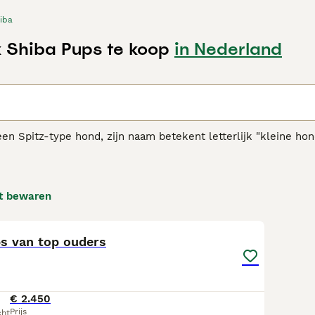
iba
k Shiba Pups te koop
in Nederland
n
een Spitz-type hond, zijn naam betekent letterlijk "kleine hond
den ook oorspronkelijk gefokt als jacht- en werkhonden. Shiba'
t, en door de jaren heen hebben ze in hun geboorteland Jap
lezierig familie huisdier.
t bewaren
se Shiba Inu adviespagina
voor informatie over dit hondenras
12
ps van top ouders
€ 2.450
Prijs
cht