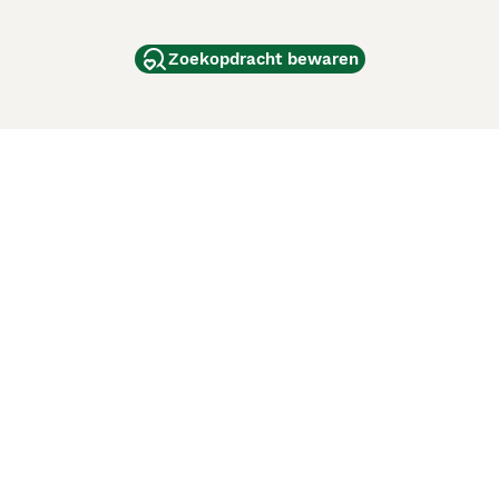
Zoekopdracht bewaren
dam
and
ag
de
d
ci Animali
Lancaster Puppies
 verbeteren. Met het gebruik van deze website en
en cookiebeleid
van Puppyplaats. U kunt op elk moment