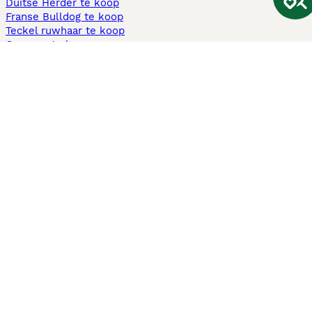
Duitse Herder te koop
Franse Bulldog te koop
Teckel ruwhaar te koop
Cavapoo te koop
Andere populaire pagina's
Honden te koop in Amsterdam
Pups te koop Limburg​
Pups te koop Friesland​
Honden te koop in Gelderland
Honden te koop in Den Haag
Honden te koop in Enschede
Adopteer hond in Nederland
Informatie
Over ons
Privacybeleid
Support
Pers
Voorwaarden
Pups verkopen