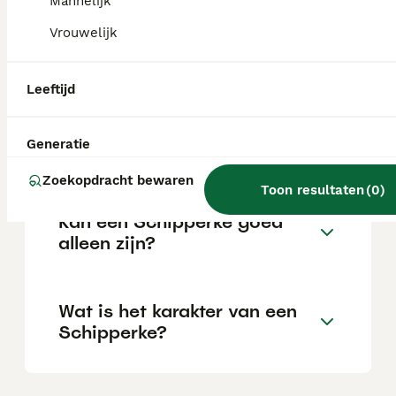
Mannelijk
Vrouwelijk
Wat zijn de voor- en nadelen
van schipperkes?
Leeftijd
Wat is de gemiddelde leeftijd
Generatie
van een Schipperke?
Zoekopdracht bewaren
Toon resultaten
(
0
)
Kan een Schipperke goed
alleen zijn?
Wat is het karakter van een
Schipperke?