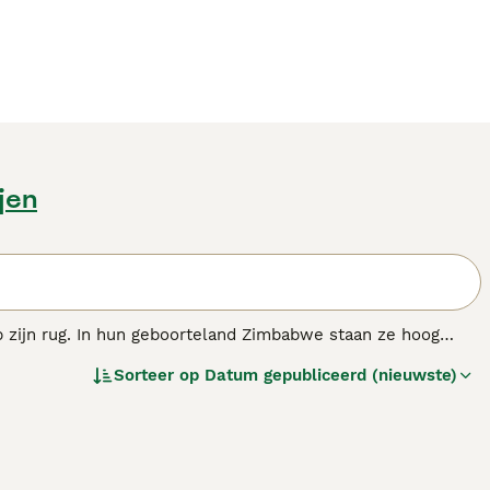
jen
p zijn rug. In hun geboorteland Zimbabwe staan ze hoog
g en loyale, vriendelijke aard zijn ze door de jaren heen
Sorteer op
Datum gepubliceerd (nieuwste)
ack staat bekend staan om hun goede omgang met kinderen.
ras.