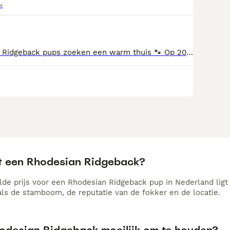
k
Lieve Rhodesian Ridgeback pups zoeken een warm thuis 🐾 Op 20-07-2026 is onze lieve en sociale Nola trotse mama geworden van haar prachtige 2e nestje van 13 puppy’s: 💙6 reutjes 💓7 teefjes Nola is 6 jaar, en een hele lieve, sociale, waakse mama. Ze is graag onderdeel van het gezin, pups groeien dan ook op met kinderen waardoor ze zich ontwikkelen tot lieve, sociale hondjes. Ze zijn gewend aan dagelijkse geluiden, gaan lekker buiten spelen en krijgen veel liefde en knuffels mee. Nola is gecontroleerd op HD en ED --> geen bijzonderheden. De vader is James, een grote lieve knuffelbeer met een zacht karakter. Bij vertrek zijn de puppy’s: ✔️ Ontwormd volgens schema (2-4-6-8 weken) ✔️ Gecontroleerd door de dierenarts ✔️ Gevaccineerd ✔️ Gechipt ) ✔️ In bezit van een Europees paspoort Wij zoeken voor onze pups een liefdevol en warm thuis waar ze alle aandacht en verzorging krijgen die ze verdienen. Kijken kan vanaf week 34. Ze mogen met 8-9 weken het nest verlaten, dat zou in week 36-37 zijn (half september). Mocht u interesse of vragen hebben, stuurt u ons dan gerust een berichtje!
t een Rhodesian Ridgeback?
de prijs voor een Rhodesian Ridgeback pup in Nederland ligt 
als de stamboom, de reputatie van de fokker en de locatie.
hodesian Ridgeback moeilijk om te houden?