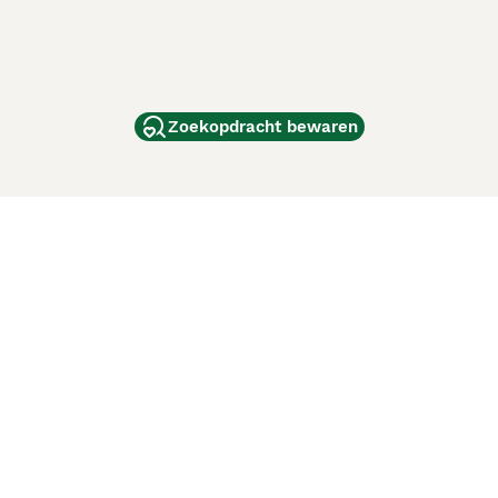
Zoekopdracht bewaren
dam
and
ag
de
d
ci Animali
Lancaster Puppies