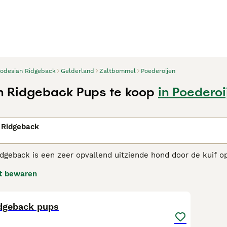
odesian Ridgeback
Gelderland
Zaltbommel
Poederoijen
 Ridgeback Pups te koop
in Poederoi
n
 Ridgeback
dgeback is een zeer opvallend uitziende hond door de kuif o
s uitstekende waakhonden. Dankzij hun opvallende verschijnin
t bewaren
worden in andere delen van de wereld. De Rhodesian Ridgeb
1
sian Ridgeback adviespagina
voor informatie over dit honden
dgeback pups