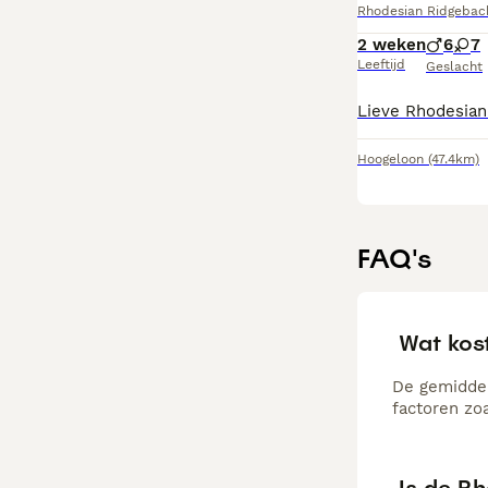
Rhodesian Ridgebac
2 weken
6
7
Leeftijd
Geslacht
Hoogeloon
(47.4km)
FAQ's
Wat kos
De gemiddel
factoren zo
Is de R