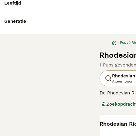
Leeftijd
Generatie
Pups
Rh
Rhodesian
1 Pups gevonde
Rhodesian
Alleen puur
De Rhodesian Ri
aangeschreven al
Zoekopdrach
ook populair ge
Lees onze
Rhode
Rhodesian Ri