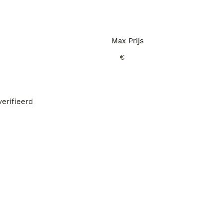
Max Prijs
€
erifieerd