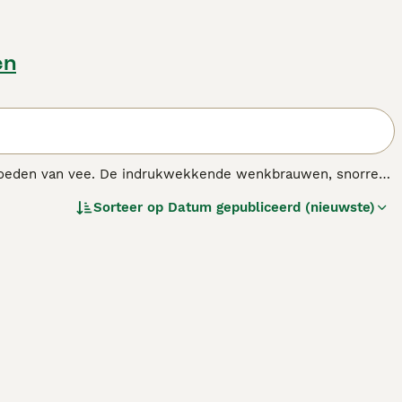
en
t hoeden van vee. De indrukwekkende wenkbrauwen, snorren
werkelijkheid is niets minder waar, want ze staan bekend
Sorteer op
Datum gepubliceerd (nieuwste)
pulair geweest in Europa als gezelschaps- en gezinshonden.
ras.