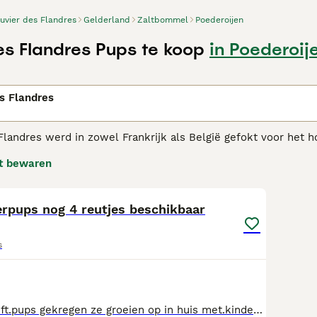
uvier des Flandres
Gelderland
Zaltbommel
Poederoijen
es Flandres Pups te koop
in Poederoij
n
s Flandres
Flandres werd in zowel Frankrijk als België gefokt voor he
 de Bouvier een ietwat onheilspellende uitstraling, maar in 
t bewaren
en evenwichtig van karakter. Als zodanig zijn ze altijd erg po
11
er Des Flandres adviespagina
voor informatie over dit honden
erpups nog 4 reutjes beschikbaar
s
ons bebbles heeft.pups gekregen ze groeien op in huis met.kinderen en andere dieren en worden goed gesocialiseerd beide ouders aanwezig voor info neem contact.op