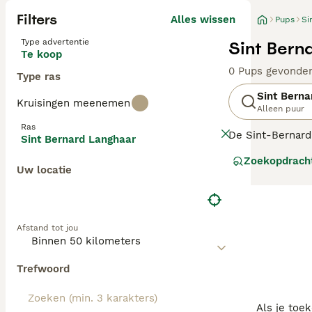
Filters
Alles wissen
Pups
Si
Type advertentie
Sint Bern
Te koop
0 Pups gevonde
Type ras
Sint Berna
Kruisingen meenemen
Alleen puur
Ras
De Sint-Bernard 
Sint Bernard Langhaar
moet ook rekeni
Zoekopdrach
beschermen.
Uw locatie
Lees onze Sint B
Afstand tot jou
Trefwoord
Als je toe