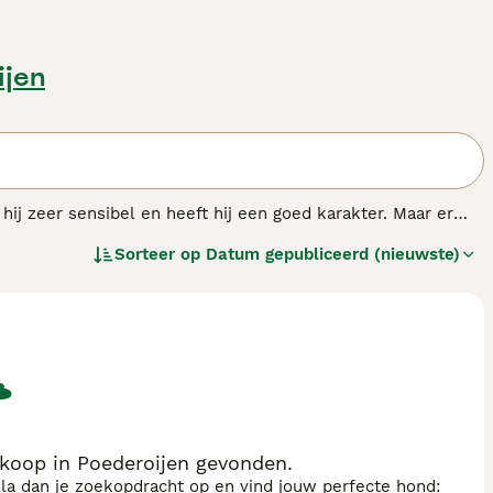
ijen
hij zeer sensibel en heeft hij een goed karakter. Maar er
, en een soms sterke neiging om zijn territorium te
Sorteer op
Datum gepubliceerd (nieuwste)
koop in Poederoijen gevonden.
sla dan je zoekopdracht op en vind jouw perfecte hond: