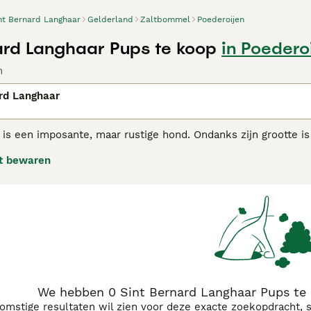
nt Bernard Langhaar
Gelderland
Zaltbommel
Poederoijen
ard Langhaar Pups te koop
in Poedero
n
rd Langhaar
is een imposante, maar rustige hond. Ondanks zijn grootte is 
ng gehouden worden met een zekere mate van eigenzinnigheid
t bewaren
ernard adviespagina voor informatie over dit hondenras.
We hebben 0 Sint Bernard Langhaar Pups te 
komstige resultaten wil zien voor deze exacte zoekopdracht, 