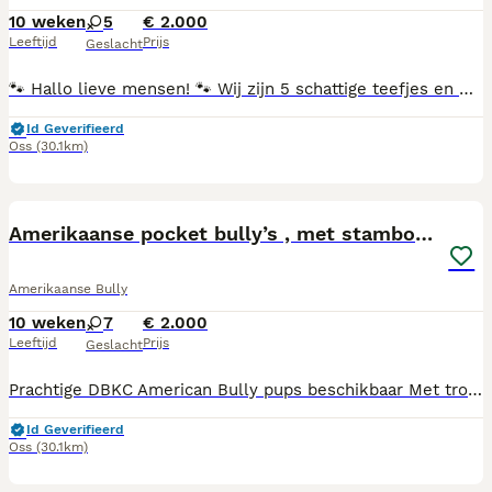
10 weken
5
€ 2.000
Leeftijd
Prijs
Geslacht
🐾 Hallo lieve mensen! 🐾 Wij zijn 5 schattige teefjes en we zijn op zoek naar ons eigen gouden mandje. 💕🐶 “Hoi! Ik ben misschien wel jouw nieuwe beste vriendinnetje. Ik houd van knuffelen, spelen, eten en lekker slapen. Mijn dag is pas echt compleet als ik aandacht krijg en gezellig bij je mag zijn. 🥰 Samen met mijn zusjes ontdekken we elke dag iets nieuws. We rennen achter elkaar aan, spelen met onze speeltjes, eten met veel smaak en daarna kruipen we heerlijk tegen elkaar aan voor een dutje. 😴 Ben jij op zoek naar een lief, vrolijk en trouw maatje voor het leven? Dan kom ik graag kennismaken! Misschien word jij wel mijn nieuwe baasje en mag ik jou elke dag blij maken met mijn kwispelende staart en lieve puppykusjes. ❤️🐾 Wij zijn 5 lieve teefjes en kunnen niet wachten om een warm, liefdevol thuis te vinden. Wie geeft één van ons een gouden mandje? 🏡💕
Id Geverifieerd
Oss
(30.1km)
15
Amerikaanse pocket bully’s , met stamboom
Amerikaanse Bully
10 weken
7
€ 2.000
Leeftijd
Prijs
Geslacht
Prachtige DBKC American Bully pups beschikbaar Met trots bieden wij onze prachtige American Bully pups aan uit een exclusieve DBKC-stamboom met een sterke champions bloedlijn. Beide ouderdieren beschikken over uitstekende afstamming, een krachtig uiterlijk en een stabiel, sociaal karakter. Onze pups groeien op in een liefdevolle en huiselijke omgeving, waar zij dagelijks in contact komen met volwassenen en kinderen. Hierdoor worden zij van jongs af aan goed gesocialiseerd en wennen zij aan de gebruikelijke geluiden en activiteiten in huis. De pups verlaten het nest met: DBKC-stamboom Europees paspoort Meerdere gezondheidscontroles door de dierenarts Leeftijdsgebonden vaccinaties Regelmatige ontwormingen volgens schema Gechipt en geregistreerd Gezondheidsverklaring Uitgebreid gesocialiseerd in huiselijke kring Wij hechten veel waarde aan gezondheid, karakter en welzijn. Daarom krijgen onze pups de beste zorg en aandacht voordat zij naar hun nieuwe thuis vertrekken. Bent u op zoek naar een kwalitatieve American Bully met een indrukwekkende DBKC-afstamming en champions bloedlijn, dan kunt u vrijblijvend contact opnemen voor meer informatie.
Id Geverifieerd
Oss
(30.1km)