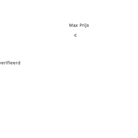
Max Prijs
€
erifieerd