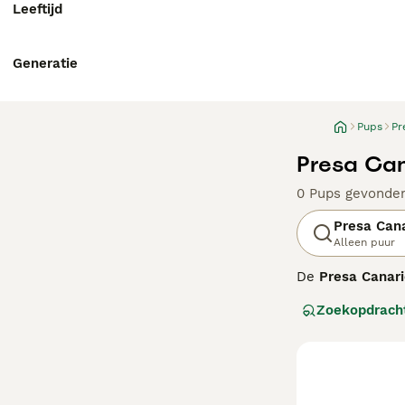
Leeftijd
Generatie
Pups
Pr
Presa Can
0 Pups gevonde
Presa Can
Alleen puur
De
Presa Canar
werden ze gefok
Zoekopdrach
kenmerkende zwa
Canario
is zelfv
waardoor ze uit
die een consequ
vachtverzorging
belangrijk om t