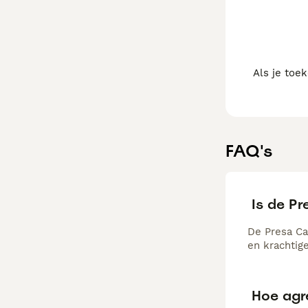
essentieel om 
Als je toe
FAQ's
Is de P
De Presa Ca
en krachtig
Hoe agr