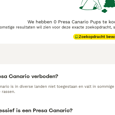
je goed te informeren en eventueel een gerenommeerde
Fokk
We hebben 0 Presa Canario Pups te ko
komstige resultaten wil zien voor deze exacte zoekopdracht, 
Zoekopdracht bew
resa Canario verboden?
nario is in diverse landen niet toegestaan en valt in sommi
e rassen.
essief is een Presa Canario?