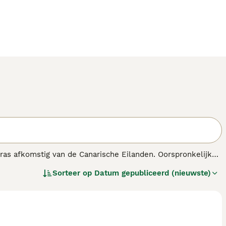
nras afkomstig van de Canarische Eilanden. Oorspronkelijk
chtige hond heeft een robuust, gespierd lichaam en een
Sorteer op
Datum gepubliceerd (nieuwste)
ak tussen de 45 en 59 kilo. Het temperament van de
Presa
 gezin maar kunnen wantrouwig zijn tegenover vreemden,
nde aard zijn ze het meest geschikt voor ervaren eigenaren
eging nodig, maar zijn verder vrij onderhoudsarm qua
eten over de
Prijs
en karaktereigenschappen, dan is het
wege zijn temperament en energieniveau. Daarom is het