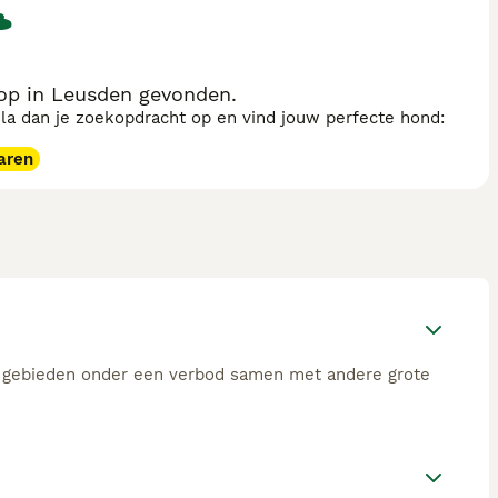
er in Nederland
te raadplegen.
op in Leusden gevonden.
sla dan je zoekopdracht op en vind jouw perfecte hond:
aren
ge gebieden onder een verbod samen met andere grote