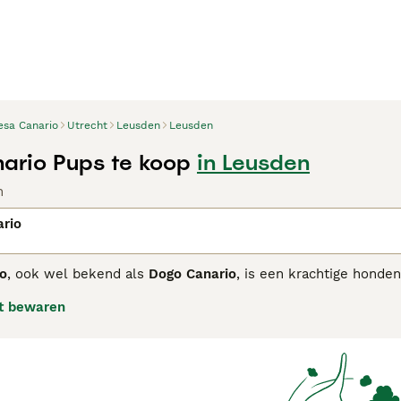
esa Canario
Utrecht
Leusden
Leusden
ario Pups te koop
in Leusden
n
ario
io
, ook wel bekend als
Dogo Canario
, is een krachtige honde
t als waakhonden voor vee en eigendommen. Deze molosser-a
t bewaren
rte masker op zijn gezicht. Volwassen mannetjes wegen va
erzekerd, kalm en zeer beschermend. Ze zijn loyaal aan hun
stekende waakhonden zijn. Door hun sterke wil en bescherme
ente en positieve training bieden. Ze hebben regelmatige bew
. Ben je op zoek naar een
Presa Canario pup
of wil je meer w
e begrijpen dat deze hond niet voor iedereen geschikt is van