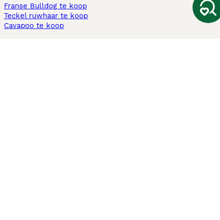
Franse Bulldog te koop
Teckel ruwhaar te koop
Cavapoo te koop
Andere populaire pagina's
Honden te koop in Amsterdam
Pups te koop Limburg​
Pups te koop Friesland​
Honden te koop in Gelderland
Honden te koop in Den Haag
Honden te koop in Enschede
Adopteer hond in Nederland
Informatie
Over ons
Privacybeleid
Support
Pers
Voorwaarden
Pups verkopen
Honden test