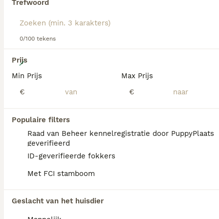
Trefwoord
hondenras.
0/100 tekens
10
Prijs
Min Prijs
Max Prijs
Mooie stamboom Beagle pups
€
€
Beagle
11 weken
Populaire filters
1
2
€ 2.000
Leeftijd
Prijs
Geslacht
Raad van Beheer kennelregistratie door PuppyPlaats
geverifieerd
Nog 2 teefjes en nog 1 reu te koop uit een nest van 5 Volledig stamboom En deze mooie pups groeien op bij ons in huis
ID-geverifieerde fokkers
Bennekom
(22.2km)
Met FCI stamboom
Geslacht van het huisdier
FAQ's