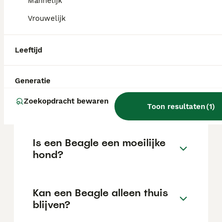
Mannelijk
Vrouwelijk
Wat is een normale prijs voor
een Beagle pup?
Leeftijd
De gemiddelde prijs voor een Beagle pup in
Nederland ligt rond de €676 maar dit kan
Generatie
variëren afhankelijk van factoren zoals de
stamboom, de reputatie van de fokker en de
Zoekopdracht bewaren
Toon resultaten
(
1
)
locatie.
Is een Beagle een moeilijke
hond?
Kan een Beagle alleen thuis
blijven?