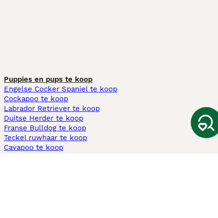
Puppies en pups te koop
Engelse Cocker Spaniel te koop
Cockapoo te koop
Labrador Retriever te koop
Duitse Herder te koop
Franse Bulldog te koop
Teckel ruwhaar te koop
Cavapoo te koop
Andere populaire pagina's
Honden te koop in Amsterdam
Pups te koop Limburg​
Pups te koop Friesland​
Honden te koop in Gelderland