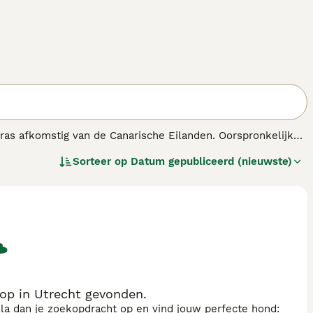
nras afkomstig van de Canarische Eilanden. Oorspronkelijk
chtige hond heeft een robuust, gespierd lichaam en een
Sorteer op
Datum gepubliceerd (nieuwste)
ak tussen de 45 en 59 kilo. Het temperament van de
Presa
 gezin maar kunnen wantrouwig zijn tegenover vreemden,
nde aard zijn ze het meest geschikt voor ervaren eigenaren
eging nodig, maar zijn verder vrij onderhoudsarm qua
eten over de
Prijs
en karaktereigenschappen, dan is het
wege zijn temperament en energieniveau. Daarom is het
er in Nederland
te raadplegen.
op in Utrecht gevonden.
sla dan je zoekopdracht op en vind jouw perfecte hond: