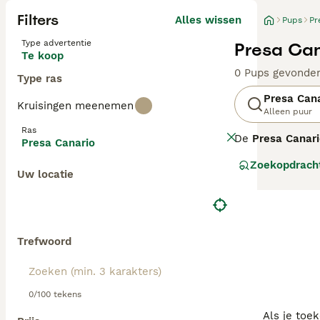
Filters
Alles wissen
Pups
Pr
Type advertentie
Presa Can
Te koop
0 Pups gevonde
Type ras
Presa Can
Kruisingen meenemen
Alleen puur
Ras
De
Presa Canar
Presa Canario
werden ze gefok
Zoekopdrach
kenmerkende zwa
Uw locatie
Canario
is zelfv
waardoor ze uit
die een consequ
vachtverzorging
belangrijk om t
Trefwoord
essentieel om 
0/100 tekens
Als je toe