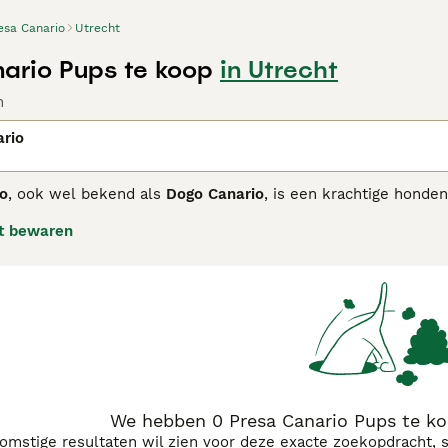
esa Canario
Utrecht
ario Pups te koop
in Utrecht
n
ario
io
, ook wel bekend als
Dogo Canario
, is een krachtige honde
t als waakhonden voor vee en eigendommen. Deze molosser-a
t bewaren
rte masker op zijn gezicht. Volwassen mannetjes wegen va
erzekerd, kalm en zeer beschermend. Ze zijn loyaal aan hun
stekende waakhonden zijn. Door hun sterke wil en bescherme
ente en positieve training bieden. Ze hebben regelmatige bew
. Ben je op zoek naar een
Presa Canario pup
of wil je meer w
e begrijpen dat deze hond niet voor iedereen geschikt is van
je goed te informeren en eventueel een gerenommeerde
Fokk
We hebben 0 Presa Canario Pups te ko
komstige resultaten wil zien voor deze exacte zoekopdracht, 