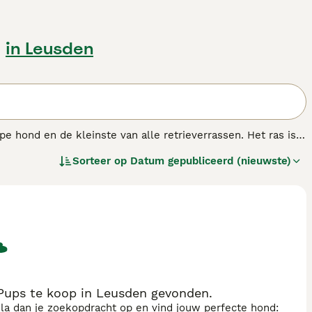
p
in Leusden
pe hond en de kleinste van alle retrieverrassen. Het ras is
onden werden gebruikt om eenden en ganzen te lokken door
Sorteer op
Datum gepubliceerd (nieuwste)
 gevogelte in het water trok, ook wel 'duck tolling'
er dit hondenras.
 Pups te koop in Leusden gevonden.
sla dan je zoekopdracht op en vind jouw perfecte hond: