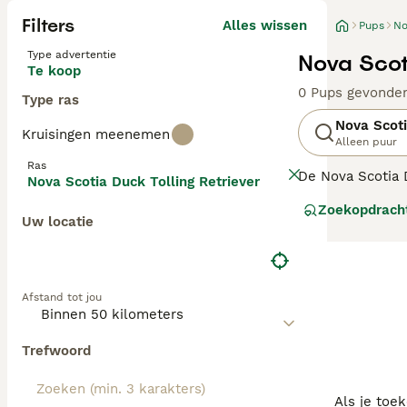
Filters
Alles wissen
Pups
No
Type advertentie
Nova Scot
Te koop
0 Pups gevonde
Type ras
Nova Scoti
Kruisingen meenemen
Alleen puur
Ras
De Nova Scotia D
Nova Scotia Duck Tolling Retriever
afkomstig van h
Zoekopdrach
rondjes te draai
Uw locatie
genoemd.
Lees onze
Nova 
Afstand tot jou
Trefwoord
Als je toe