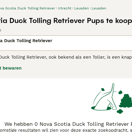
va Scotia Duck Tolling Retriever
Utrecht
Leusden
Leusden
ia Duck Tolling Retriever Pups te koo
n
a Duck Tolling Retriever
uck Tolling Retriever, ook bekend als een Toller, is een knap
et schiereiland Nova Scotia in het oosten van Canada. De h
t bewaren
en in het riet, waarbij hun pluimige staart de aandacht van het
Scotia Duck Tolling Retriever adviespagina
voor informatie ov
We hebben 0 Nova Scotia Duck Tolling Retriever
komstige resultaten wil zien voor deze exacte zoekopdracht, 