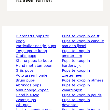
dierenarts pups te
pups te koop in delft
koop
pups te koop in capelle
particulier nestje pups
aan den ijssel
toy pups te koop
pups te koop in
gratis pups
amsterdam
kleine pups te koop
pups te koop in
hond met stamboom
harderwijk
grijs pups
pups te koop in
volwassen honden
zoetermeer
bruin pups
pups te koop in almere
abrikoos pups
pups te koop in
mini hondje kopen
vlaardingen
hond blauwe
pups te koop in gouda
zwart pups
pups te koop in
wit pups
deventer
niet-rashonden pups
pups te koop in weert