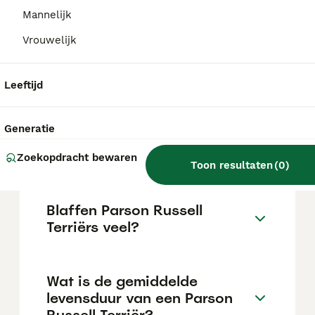
varieert afhankelijk van de fokker.
Mannelijk
Vrouwelijk
Wat is het verschil tussen
een Parson Russell en een
Russell terriër?
Leeftijd
Generatie
Hoe is het karakter van een
Parson Russell Terriër?
Zoekopdracht bewaren
Toon resultaten
(
0
)
Blaffen Parson Russell
Terriërs veel?
Wat is de gemiddelde
levensduur van een Parson
Russell Terriër?