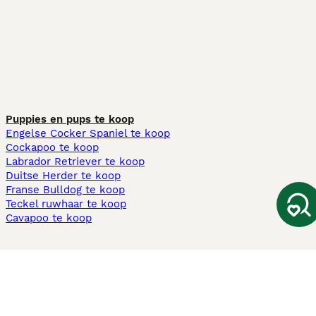
Puppies en pups te koop
Engelse Cocker Spaniel te koop
Cockapoo te koop
Labrador Retriever te koop
Duitse Herder te koop
Franse Bulldog te koop
Teckel ruwhaar te koop
Cavapoo te koop
Andere populaire pagina's
Honden te koop in Amsterdam
Pups te koop Limburg​
Pups te koop Friesland​
Honden te koop in Gelderland