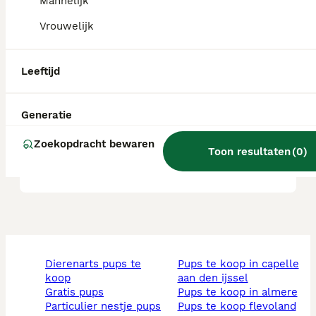
Mannelijk
Blaffen alle Morkies veel?
Vrouwelijk
Wat is het karakter van een
Leeftijd
Morkie?
Generatie
Waar kan ik een Morkie pup
Zoekopdracht bewaren
Toon resultaten
(
0
)
kopen?
dierenarts pups te
pups te koop in capelle
koop
aan den ijssel
gratis pups
pups te koop in almere
particulier nestje pups
pups te koop flevoland