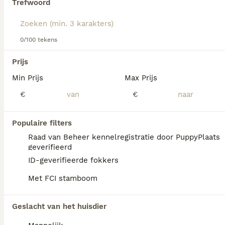
Trefwoord
hondenras.
We hebben 0 Morkie Pups te koop in
Eibergen gevonden.
0/100 tekens
Als je toekomstige resultaten wil zien voor deze 
exacte zoekopdracht, sla dan je zoekopdracht op en 
Prijs
vind jouw perfecte hond:
Min Prijs
Max Prijs
Zoekopdracht bewaren
€
€
FAQ's
Populaire filters
Raad van Beheer kennelregistratie door PuppyPlaats
geverifieerd
Hoeveel kost een Morkie?
ID-geverifieerde fokkers
Met FCI stamboom
De aanschaf van een Morkie pup vraagt een
investering die varieert afhankelijk van de
fokker.
Geslacht van het huisdier