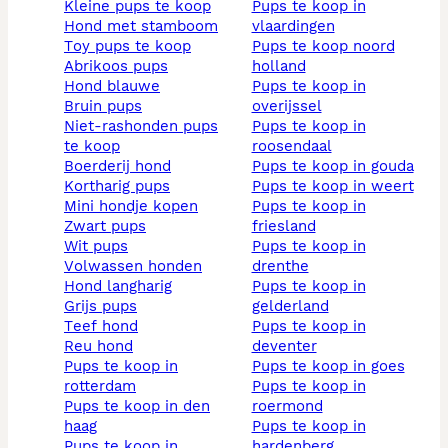
kleine pups te koop
pups te koop in
hond met stamboom
vlaardingen
toy pups te koop
pups te koop noord
abrikoos pups
holland
hond blauwe
pups te koop in
bruin pups
overijssel
niet-rashonden pups
pups te koop in
te koop
roosendaal
boerderij hond
pups te koop in gouda
kortharig pups
pups te koop in weert
mini hondje kopen
pups te koop in
zwart pups
friesland
wit pups
pups te koop in
volwassen honden
drenthe
hond langharig
pups te koop in
grijs pups
gelderland
teef hond
pups te koop in
reu hond
deventer
pups te koop in
pups te koop in goes
rotterdam
pups te koop in
pups te koop in den
roermond
haag
pups te koop in
pups te koop in
hardenberg