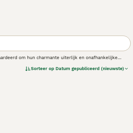
aardeerd om hun charmante uiterlijk en onafhankelijke
ulair geworden. En dat met een goede reden. Het karakter
Sorteer op
Datum gepubliceerd (nieuwste)
leine formaat heeft de Maltezer een groot karakter dat hem