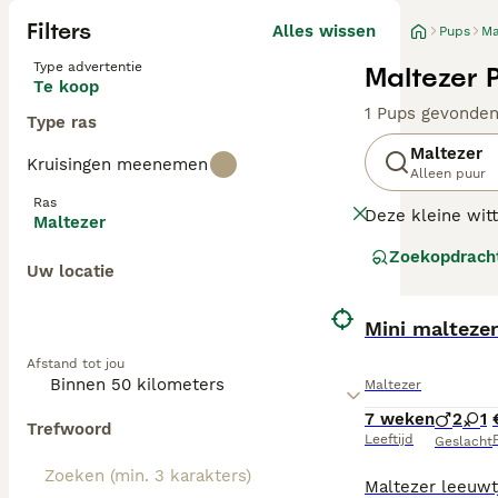
Filters
Alles wissen
Pups
Ma
Type advertentie
Maltezer 
Te koop
1 Pups gevonde
Type ras
Maltezer
Kruisingen meenemen
Alleen puur
Ras
Deze kleine wit
Maltezer
karakter. In de 
Zoekopdrach
van de Maltezer
Uw locatie
zeer plezierig 
Lees onze
Malte
Afstand tot jou
Maltezer
7 weken
2
1
Trefwoord
Leeftijd
P
Geslacht