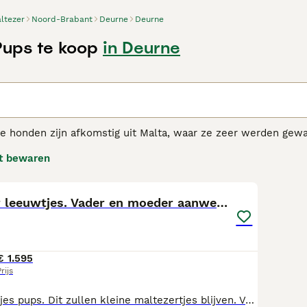
ltezer
Noord-Brabant
Deurne
Deurne
Pups te koop
in Deurne
n
te honden zijn afkomstig uit Malta, waar ze zeer werden gew
loop der jaren zijn ze ook buiten hun geboorteland Malta pop
t bewaren
 is charmant, extreem loyaal en aanhankelijk. Ondanks zijn k
5
maakt om een huis mee te delen.
zer adviespagina
voor informatie over dit hondenras.
Mini maltezer leeuwtjes. Vader en moeder aanwezig.
€ 1.595
rijs
Maltezer leeuwtjes pups. Dit zullen kleine maltezertjes blijven. Vader en moeder allebei bij ons aanwezig. Rasecht. De hondjes groeien in huis op en zijn kleine kinderen en ook poezen gewend. De hondjes zijn nu bijna 7 weken. Ze worden met de 7 weken ingeënt en gechipt. Vanaf 8 weken zullen ze naar alle waarschijnlijkheid ( dit in overleg met de dierenarts) naar een nieuw baasje mogen. De gezondheid wordt gecheckt door onze dierenarts en ze zijn dan in het bezit van een paspoort en gezondheidsverklaring. Ze worden bij ons voor vertrek 3x ontwormd. Ook zijn ze preventief ontvlooid. Maltezertjes zijn de grootste kindervriendjes, ze verharen niet, zijn hypoallergeen en daardoor uitermate geschikt voor mensen met een allergie. We zijn al volop bezig met Maltezer zindelijkheidstraining. Maltezertjes leren heel snel en luisteren over het algemeen heel goed. Zijn heel trouw aan hun baasje. Tijdens je (jullie) vakantie of gewoon een dagje weg mag je het hondje in de toekomst bij ons komen logeren. Zo zien we het hondje met haar/zijn baasje(s) nog eens terug🙂