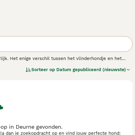
lijk. Het enige verschil tussen het vlinderhondje en het
hondje heeft grote staande oren, die aan een vlinder
Sorteer op
Datum gepubliceerd (nieuwste)
hangen. Beide typen kunnen in één nestje voorkomen. Het
an zijn eigenaar of de leden van het gezin waarin hij leeft.
derenmaar eist veel aandacht.
oop in Deurne gevonden.
sla dan je zoekopdracht op en vind jouw perfecte hond: