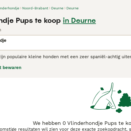
inderhondje
Noord-Brabant
Deurne
Deurne
ndje Pups te koop
in Deurne
n
dje
ijn populaire kleine honden met een zeer spaniël-achtig uiter
ene 'nachtvlinderhondje' is de vorm van de oren. Het vlinder
t bewaren
 denken. De eveneens grote oren van het nachtvlinderhondje 
eft een waakzaam en opgewekt karakter, Hij hecht zich sterk a
ligent en levendig ras dat een goede wandeling weet te waar
erhondjes adviespagina voor informatie over dit hondenras.
We hebben 0 Vlinderhondje Pups te k
komstige resultaten wil zien voor deze exacte zoekopdracht, 