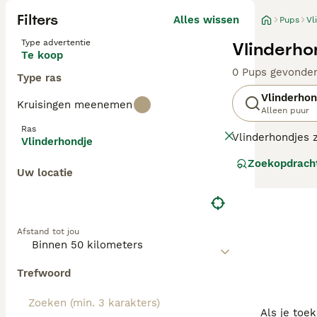
Filters
Alles wissen
Pups
Vl
Type advertentie
Vlinderho
Te koop
0 Pups gevonde
Type ras
Vlinderhon
Kruisingen meenemen
Alleen puur
Ras
Vlinderhondjes z
Vlinderhondje
minder vaak gezi
Zoekopdrach
(papillon) doen
Uw locatie
vlinderhondje he
Het is een intel
Lees onze Vlind
Afstand tot jou
Trefwoord
Als je toe