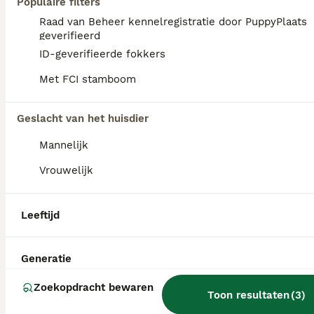
Populaire filters
Raad van Beheer kennelregistratie door PuppyPlaats
geverifieerd
ID-geverifieerde fokkers
Met FCI stamboom
Geslacht van het huisdier
Mannelijk
Vrouwelijk
Leeftijd
1
Mooie poedel / cockapoo pups
Generatie
Zoekopdracht bewaren
Cockapoo
Toon resultaten
(
3
)
8 maanden
3
2