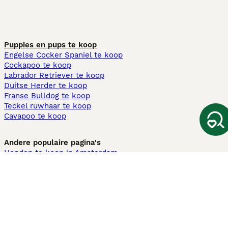
Puppies en pups te koop
Engelse Cocker Spaniel te koop
Cockapoo te koop
Labrador Retriever te koop
Duitse Herder te koop
Franse Bulldog te koop
Teckel ruwhaar te koop
Cavapoo te koop
Andere populaire pagina's
Honden te koop in Amsterdam
Pups te koop Limburg​
Pups te koop Friesland​
Honden te koop in Gelderland
Honden te koop in Den Haag
Honden te koop in Enschede
Adopteer hond in Nederland