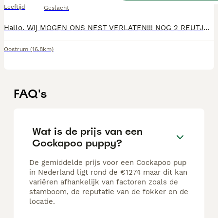
Leeftijd
Geslacht
Hallo. Wij MOGEN ONS NEST VERLATEN!!! NOG 2 REUTJES BESCHIKBAAR. Prachtige kleine poedel pups met een vleugje cocker spaniel geboren op 30 november. 2 teefjes en 3 reutjes. 2 zwarte teefjes met een witte vlek op de borst, ( Gereserveerd) 2 volledig zwarte reutjes en 1 blonde reu (Gereserveerd) Het is een hypoallergeen ras die erom bekend staat goed te trainen te zijn. Daarbij zijn ze met de juiste opvoeding super lief en trouw. Moeder Pip (3jaar) is een Black and tan f1b cockapoo kruising. Zo'n kleine 6kg een een schofthoogte van ca 34cm. Vader is een rode poedel van 5,5 kg en een schofthoogte van 33cm. Beide honden zijn getest. Pip is een lief, vrolijk en grappig hondje die graag racet in het bos, maar net zo graag lekker lui op schoot licht. Het liefst gaat ze overal mee naar toe, maar alleen thuis is ook geen probleem. De pups groeien in huiselijke kring op in bijzijn van een andere hond (de oma van de pups, een cockapoo f1kruising) en onze zoon van 9. Socialiseren zal dus geen probleem zijn. De pups mogen naar hun forever home tussen 18 en 25 januari mits alles goed gaat en de dierenarts groen licht geeft. Ze zullen dan nagekeken zijn door de dierenarts, ontwormd, gechipt en gevaccineerd zijn en in het bezit zijn van een paspoort. Ze krijgen een puppypakket mee met daarin voer voor de eerste periode.
Oostrum
(16.8km)
FAQ's
Wat is de prijs van een
Cockapoo puppy?
De gemiddelde prijs voor een Cockapoo pup
in Nederland ligt rond de €1274 maar dit kan
variëren afhankelijk van factoren zoals de
stamboom, de reputatie van de fokker en de
locatie.