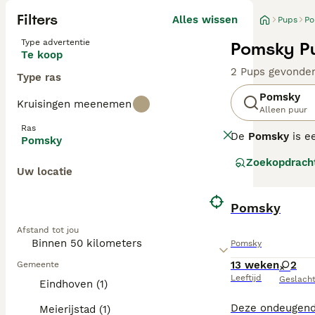
Filters
Alles wissen
Pups
Po
Type advertentie
Pomsky Pu
Te koop
2 Pups gevonde
Type ras
Pomsky
Kruisingen meenemen
Alleen puur
Ras
De
Pomsky
is e
Pomsky
Dit ras vindt z
Zoekopdrach
formaat van de P
Uw locatie
karakter. De vac
Qua temperament
BOOST
vereist. Ze zijn
Pomsky
van de Pomsky, 
Afstand tot jou
Nederland is de
Pomsky
zoek zijn naar 
13 weken
2
Gemeente
Leeftijd
Geslach
Eindhoven (1)
Meierijstad (1)