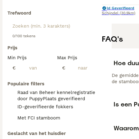
Id Geverifieerd
Trefwoord
Schijndel
(30.9km)
0/100 tekens
FAQ's
Prijs
Min Prijs
Max Prijs
Hoe duu
€
€
De gemiddel
de stamboom
Populaire filters
Raad van Beheer kennelregistratie
door PuppyPlaats geverifieerd
Is een 
ID-geverifieerde fokkers
Met FCI stamboom
Waarom
Geslacht van het huisdier