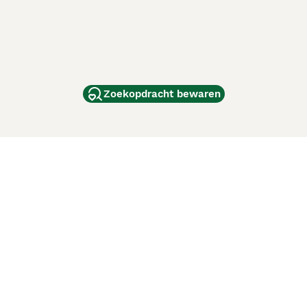
Zoekopdracht bewaren
dam
and
ag
de
d
ci Animali
Lancaster Puppies