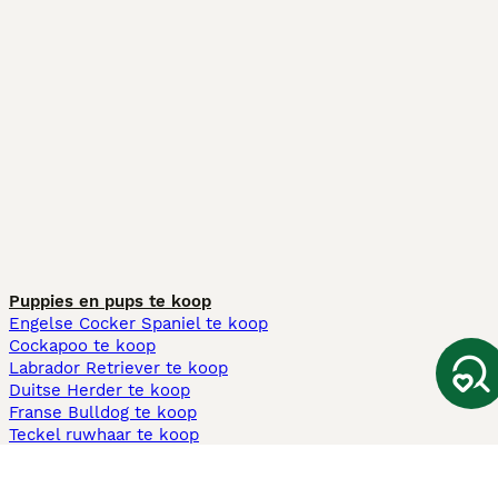
Puppies en pups te koop
Engelse Cocker Spaniel te koop
Cockapoo te koop
Labrador Retriever te koop
Duitse Herder te koop
Franse Bulldog te koop
Teckel ruwhaar te koop
Cavapoo te koop