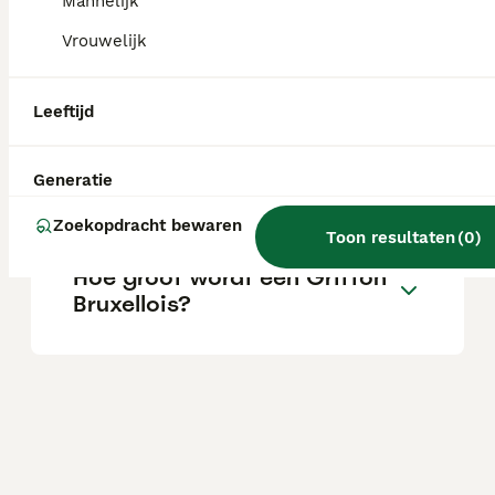
Mannelijk
Vrouwelijk
Wat zijn de nadelen van een
Griffon Bruxellois?
Leeftijd
Is een Griffon Bruxellois een
Generatie
goede gezinshond?
Zoekopdracht bewaren
Toon resultaten
(
0
)
Hoe groot wordt een Griffon
Bruxellois?