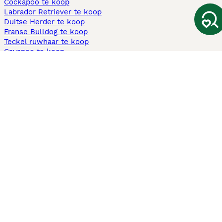
Cockapoo te koop
Labrador Retriever te koop
Duitse Herder te koop
Franse Bulldog te koop
Teckel ruwhaar te koop
Cavapoo te koop
Andere populaire pagina's
Honden te koop in Amsterdam
Pups te koop Limburg​
Pups te koop Friesland​
Honden te koop in Gelderland
Honden te koop in Den Haag
Honden te koop in Enschede
Adopteer hond in Nederland
Informatie
Over ons
Privacybeleid
Support
Pers