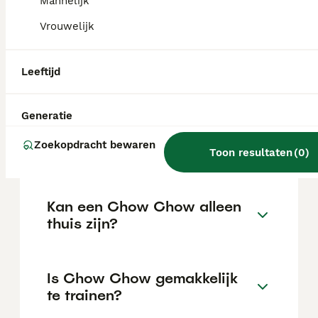
Mannelijk
de locatie.
Vrouwelijk
Wat is het karakter van een
Leeftijd
Chow Chow?
Generatie
Hoeveel jaar leeft een Chow
Zoekopdracht bewaren
Chow?
Toon resultaten
(
0
)
Kan een Chow Chow alleen
thuis zijn?
Is Chow Chow gemakkelijk
te trainen?