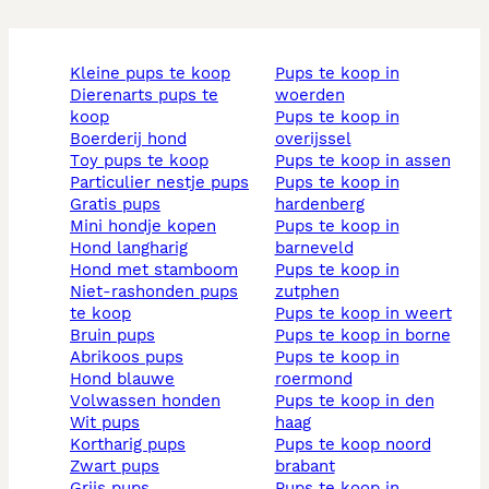
kleine pups te koop
pups te koop in
dierenarts pups te
woerden
koop
pups te koop in
boerderij hond
overijssel
toy pups te koop
pups te koop in assen
particulier nestje pups
pups te koop in
gratis pups
hardenberg
mini hondje kopen
pups te koop in
hond langharig
barneveld
hond met stamboom
pups te koop in
niet-rashonden pups
zutphen
te koop
pups te koop in weert
bruin pups
pups te koop in borne
abrikoos pups
pups te koop in
hond blauwe
roermond
volwassen honden
pups te koop in den
wit pups
haag
kortharig pups
pups te koop noord
zwart pups
brabant
grijs pups
pups te koop in