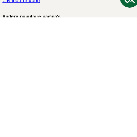
Cavapoo te koop
Andere populaire pagina's
Honden te koop in Amsterdam
Pups te koop Limburg​
Pups te koop Friesland​
Honden te koop in Gelderland
Honden te koop in Den Haag
Honden te koop in Enschede
Adopteer hond in Nederland
Informatie
Over ons
Privacybeleid
Support
Pers
Voorwaarden
Pups verkopen
Honden test