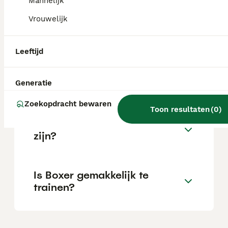
Mannelijk
Vrouwelijk
Wat is het karakter van een
Boxer?
Leeftijd
Hoeveel jaar leeft een Boxer?
Generatie
Zoekopdracht bewaren
Toon resultaten
(
0
)
Kan een Boxer alleen thuis
zijn?
Is Boxer gemakkelijk te
trainen?