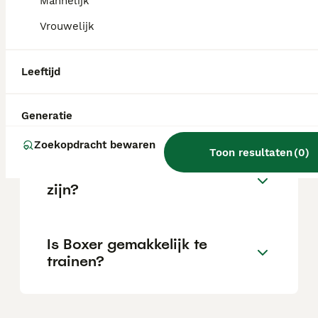
Mannelijk
Vrouwelijk
Wat is het karakter van een
Boxer?
Leeftijd
Hoeveel jaar leeft een Boxer?
Generatie
Zoekopdracht bewaren
Toon resultaten
(
0
)
Kan een Boxer alleen thuis
zijn?
Is Boxer gemakkelijk te
trainen?