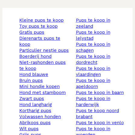
kleine pups te koop
pups te koop in
toy pups te koop
zeeland
gratis pups
pups te koop in
dierenarts pups te
lelystad
koop
pups te koop in
particulier nestje pups
schagen
boerderij hond
pups te koop in
niet-rashonden pups
dordrecht
te koop
pups te koop in
hond blauwe
vlaardingen
bruin pups
pups te koop in
mini hondje kopen
apeldoorn
hond met stamboom
pups te koop in baarn
zwart pups
pups te koop in
hond langharig
harderwijk
kortharig pups
pups te koop noord
volwassen honden
brabant
abrikoos pups
pups te koop in venlo
wit pups
pups te koop in
grijs pups
woerden