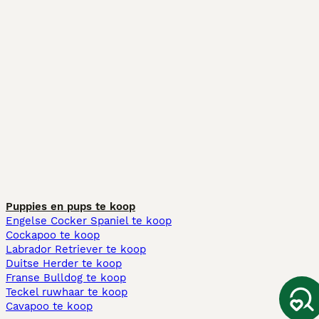
Puppies en pups te koop
Engelse Cocker Spaniel te koop
Cockapoo te koop
Labrador Retriever te koop
Duitse Herder te koop
Franse Bulldog te koop
Teckel ruwhaar te koop
Cavapoo te koop