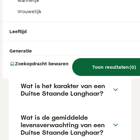
afhankelijk van de fokker.
Mannelijk
Vrouwelijk
Blaffen Duitse Staande
Pointers veel?
Leeftijd
Generatie
Kan een Duitse Staande
Langhaar alleen zijn?
Zoekopdracht bewaren
Toon resultaten
(
0
)
Wat is het karakter van een
Duitse Staande Langhaar?
Wat is de gemiddelde
levensverwachting van een
Duitse Staande Langhaar?