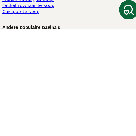
Teckel ruwhaar te koop
Cavapoo te koop
Andere populaire pagina's
Honden te koop in Amsterdam
Pups te koop Limburg​
Pups te koop Friesland​
Honden te koop in Gelderland
Honden te koop in Den Haag
Honden te koop in Enschede
Adopteer hond in Nederland
Informatie
Over ons
Privacybeleid
Support
Pers
Voorwaarden
Pups verkopen
Honden test