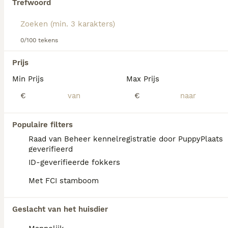
Trefwoord
Lees onze
Duitse Staande Hond Langhaar adviespagina
voor informatie over dit hondenras
We hebben 0 Duitse Staande Hond Langhaar
0/100 tekens
Pups te koop in Amsterdam gevonden.
Als je toekomstige resultaten wil zien voor deze 
Prijs
exacte zoekopdracht, sla dan je zoekopdracht op en 
vind jouw perfecte hond:
Min Prijs
Max Prijs
€
€
Zoekopdracht bewaren
Populaire filters
FAQ's
Raad van Beheer kennelregistratie door PuppyPlaats
geverifieerd
ID-geverifieerde fokkers
Wat kost een Duitse Staande
Met FCI stamboom
Langhaar pup?
Een Duitse Staande Langhaar pup vraagt een
Geslacht van het huisdier
aanzienlijke investering die varieert