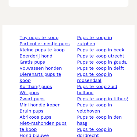
toy pups te koop
pups te koop in
particulier nestje pups
zutphen
kleine pups te koop
pups te koop in beek
boerderij hond
pups te koop utrecht
gratis pups
pups te koop in gouda
volwassen honden
pups te koop in delft
dierenarts pups te
pups te koop in
koop
roosendaal
kortharig pups
pups te koop zuid
wit pups
holland
zwart pups
pups te koop in tilburg
mini hondje kopen
pups te koop in
bruin pups
veldhoven
abrikoos pups
pups te koop in den
niet-rashonden pups
haag
te koop
pups te koop in
hond blauwe
dordrecht